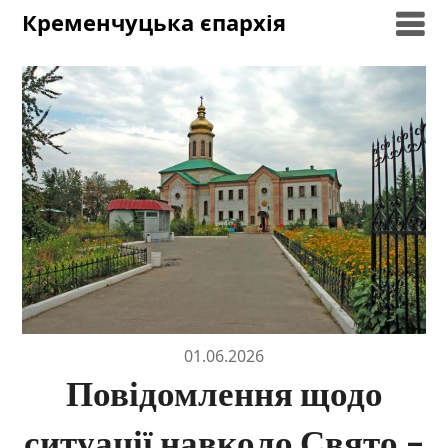
Skip
Кременчуцька єпархія
to
content
01.06.2026
Повідомлення щодо
ситуації навколо Свято –