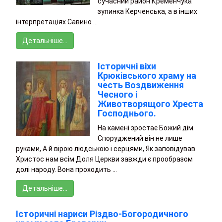
сучасний район Кременчука
зупинка Керченська, а в інших
інтерпретаціях Савино …
Детальніше…
Історичні віхи
Крюківського храму на
честь Воздвиження
Чесного і
Животворящого Хреста
Господнього.
На камені зростає Божий дім.
Споруджений він не лише
руками, А й вірою людською і серцями, Як заповідував
Христос нам всім Доля Церкви завжди є прообразом
долі народу. Вона проходить …
Детальніше…
Історичні нариси Різдво-Богородичного