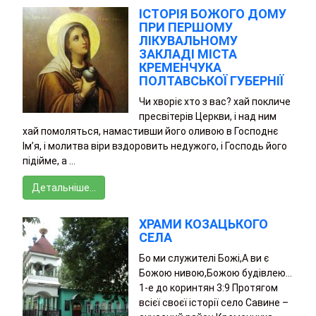
ІСТОРІЯ БОЖОГО ДОМУ
ПРИ ПЕРШОМУ
ЛІКУВАЛЬНОМУ
ЗАКЛАДІ МІСТА
КРЕМЕНЧУКА
ПОЛТАВСЬКОЇ ГУБЕРНІЇ
Чи хворіє хто з вас? хай покличе
пресвітерів Церкви, і над ним
хай помоляться, намастивши його оливою в Господнє
Ім’я, і молитва віри вздоровить недужого, і Господь його
підійме, а …
Детальніше…
ХРАМИ КОЗАЦЬКОГО
СЕЛА
Бо ми служителі Божі,А ви є
Божою нивою,Божою будівлею…
1-е до коринтян 3:9 Протягом
всієї своєї історії село Савине –