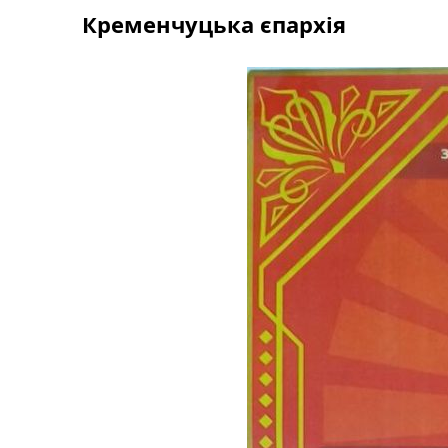
Skip
Кременчуцька єпархія
to
content