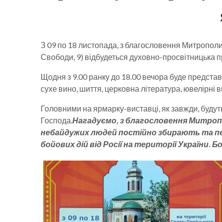
З 09 по 18 листопада, з благословення Митрополи
Свободи, 9) відбудеться духовно-просвітницька п
Щодня з 9.00 ранку до 18.00 вечора буде представ
сухе вино, шиття, церковна література, ювелірні в
Головними на ярмарку-виставці, як завжди, будут
Господа.
Нагадуємо, з благословення Митропо
небайдужих людей постійно збирають та пе
бойових дій від Росії на території України. 