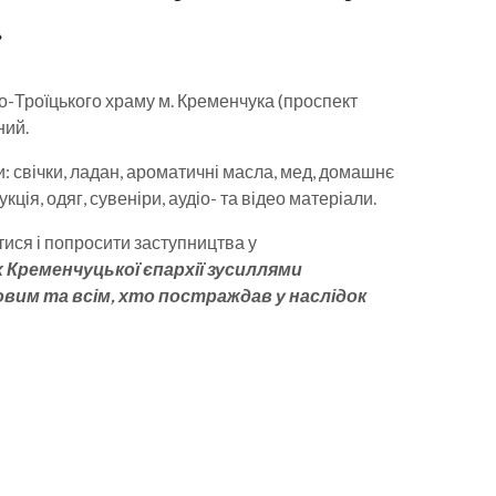
»
о-Троїцького храму м. Кременчука (проспект
ний.
: свічки, ладан, ароматичні масла, мед, домашнє
ія, одяг, сувеніри, аудіо- та відео матеріали.
тися і попросити заступництва у
Кременчуцької єпархії зусиллями
вим та всім, хто постраждав у наслідок