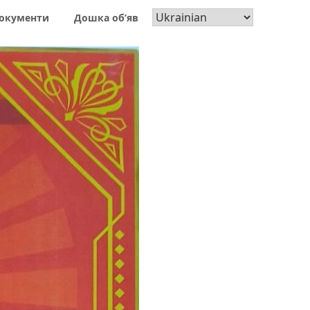
окументи
Дошка об’яв