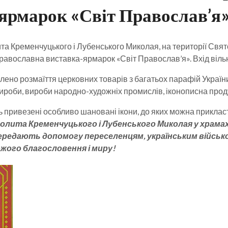
ярмарок «Світ Православ’я
та Кременчуцького і Лубенського Миколая, на території Свят
равославна виставка-ярмарок «Світ Православ’я». Вхід віль
лено розмаїття церковних товарів з багатьох парафій України
ироби, вироби народно-художніх промислів, іконописна продукц
ь привезені особливо шановані ікони, до яких можна приклас
лита Кременчуцького і Лубенського Миколая у храмах 
редають допомогу переселенцям, українським військо
Божого благословення і миру!