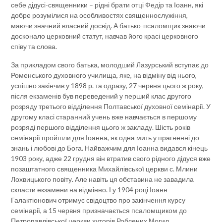
себе дідусі-священники – рідні брати отці Федір та Іоанн, які
добре розумілися на особливостях священнослужіння,
маючи значний власний досвід. А батько-псаломщик знаючи
досконало церковний статут, навчав його красі церковного
співу та слова.
За прикладом свого батька, молодший Лазурський вступає до
Роменського духовного училища, яке, на відміну від нього,
успішно закінчив у 1898 р. та одразу, 27 червня цього ж року,
після екзаменів був переведений у перший клас другого
розряду третього відділення Полтавської духовної семінарії. У
другому класі старанний учень вже навчається в першому
розряді першого відділення цього ж закладу. Шість років
семінарії пройшли для Іоанна, як одна мить у прагненні до
знань і любові до Бога. Найважчим для Іоанна видався кінець
1903 року, адже 22 грудня він втратив свого рідного дідуся вже
позаштатного священника Михайлівської церкви с. Млини
Лохвицького повіту. Але навіть ця обставина не завадила
скласти екзамени на відмінно. І у 1904 році Іоанн
Галактіонович отримує свідоцтво про закінчення курсу
семінарії, а 15 червня призначається псаломщиком до
Петропавлівської церкви хуторів Роблених Могил