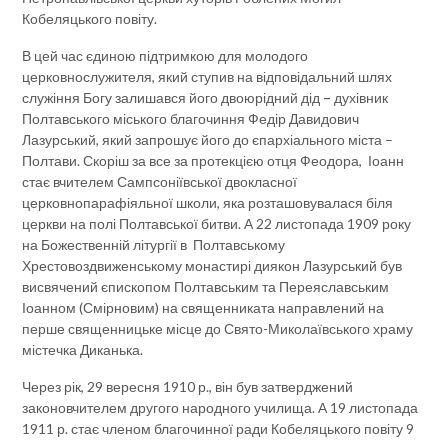
Кобеляцького повіту.
В цей час єдиною підтримкою для молодого
церковнослужителя, який ступив на відповідальний шлях
служіння Богу залишався його двоюрідний дід
–
духівник
Полтавського міського благочиння Федір Давидович
Лазурський, який запрошує його до єпархіального міста –
Полтави. Скоріш за все за протекцією отця Феодора, Іоанн
стає вчителем Сампсоніївської двокласної
церковнопарафіяльної школи, яка розташовувалася біля
церкви на полі Полтавської битви. А 22 листопада 1909 року
на Божественній літургії в Полтавському
Хрестовоздвиженському монастирі диякон Лазурський був
висвячений єпископом Полтавським та Переяславським
Іоанном (Смірновим) на священниката направлений на
перше священницьке місце до Свято-Миколаївського храму
містечка Диканька.
Через рік, 29 вересня 1910 р., він був затверджений
законовчителем другого народного училища. А 19 листопада
1911 р. стає членом благочинної ради Кобеляцького повіту 9