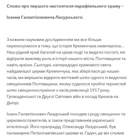
Слово про першого настоятеля парафіяльного храму
–
Іоанна Галактіоновича Лазурського.
З кожним науковим дослідженням ми все більше
переконуємося в тому, що історія Кременчука невичерпна…
Наш рідний край багатий на цікаві події та видатні постаті, які
відіграли важливу роль в історії нашого міста, Полтавщини та
навіть країни. Сьогодні, напередодні храмового свята
найдавнішої церкви Кременчука, яка зберіглася до наших
часів, ми вирішили відкрити життєвий шлях одного із видатних
священників Полтавщини, якому судилося пройти тернистий
шлях священнослужіння з часів революції 1917 року,
Громадянської та Другої Світових війн в посаді Крюков на
Дніпрі.
Іоанн Галактіонович Лазурський походив з роду священно та
церковнослужителів, а також представників української
інтелігенції. Його прапрадід, Олександр Лазурський, був
паламарем Петропавлівської церкви м. Гадяч, де він служив