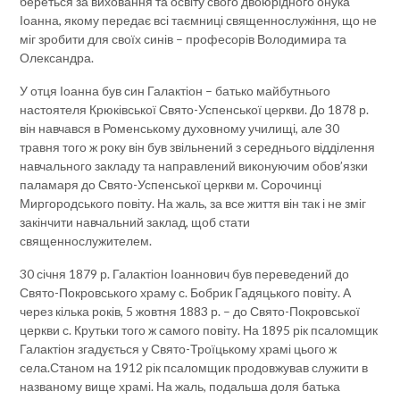
береться за виховання та освіту свого двоюрідного онука
Іоанна, якому передає всі таємниці священнослужіння, що не
міг зробити для своїх синів – професорів Володимира та
Олександра.
У отця Іоанна був син Галактіон – батько майбутнього
настоятеля Крюківської Свято-Успенської церкви. До 1878 р.
він навчався в Роменському духовному училищі, але 30
травня того ж року він був звільнений з середнього відділення
навчального закладу та направлений виконуючим обов’язки
паламаря до Свято-Успенської церкви м. Сорочинці
Миргородського повіту. На жаль, за все життя він так і не зміг
закінчити навчальний заклад, щоб стати
священнослужителем.
30 січня 1879 р. Галактіон Іоаннович був переведений до
Свято-Покровського храму с. Бобрик Гадяцького повіту. А
через кілька років, 5 жовтня 1883 р. – до Свято-Покровської
церкви с. Крутьки того ж самого повіту. На 1895 рік псаломщик
Галактіон згадується у Свято-Троїцькому храмі цього ж
села.Станом на 1912 рік псаломщик продовжував служити в
названому вище храмі. На жаль, подальша доля батька