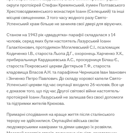
округи протоієрей Стефан Кремянський, ігумен Полтавського
Хрестовоздвиженського монастиря Іоанн (Селецький) та інші
місцеві священники. З того часу жодного разу Свято-
Успенський храм більше не зачиняв свої двері для віруючих.
Станом на 1943 рік «двадцятка» парафії складалася з 14
чоловік, серед яких були настоятель Лазурський Іоанн
Галактіонович, протодиякон Могилевський С.І., псаломщик
Кодиченко І.В., староста Льопа Д.Г., охоронець Харченко Х.К.,
прибиральниця Кардашевська А.С., проскурниця Білаш Є.,
староста Покровської церкви Дегтярьов Т.Ф., староста
кладовища Власов А.Н. та парафіяни Чернишов Іван Іванович
і Зінченко Петро Павлович. До складу хорової капели Свято-
Успенської церкви під час окупації входило 26 чоловік. Все це
є доказом того, що під час Другої світової війни настоятель-
протоієрей Іоанн Лазурський не залишав без своєї допомоги
та підтримки жителів Крюкова.
Примарні сподівання на краще життя після сталінського
терору не здійснилися. Окупаційні війська своїм
людожерськими намірами та діями швидко їх розвіяли.
Масовий розстріл євреїв, величезна кількість закатованих