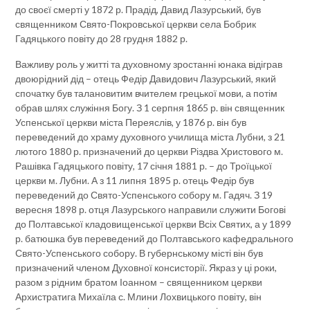
до своєї смерті у 1872 р. Прадід, Давид Лазурський, був
священником Свято-Покровської церкви села Бобрик
Гадяцького повіту до 28 грудня 1882 р.
Важливу роль у житті та духовному зростанні юнака відіграв
двоюрідний дід – отець Федір Давидович Лазурський, який
спочатку був талановитим вчителем грецької мови, а потім
обрав шлях служіння Богу. З 1 серпня 1865 р. він священник
Успенської церкви міста Переяслів, у 1876 р. він був
переведений до храму духовного училища міста Лубни, з 21
лютого 1880 р. призначений до церкви Різдва Христового м.
Рашівка Гадяцького повіту, 17 січня 1881 р. – до Троїцької
церкви м. Лубни. А з 11 липня 1895 р. отець Федір був
переведений до Свято-Успенського собору м. Гадяч. З 19
вересня 1898 р. отця Лазурського направили служити Богові
до Полтавської кладовищенської церкви Всіх Святих, а у 1899
р. батюшка був переведений до Полтавського кафедрального
Свято-Успенського собору. В губернському місті він був
призначений членом Духовної консисторії. Якраз у ці роки,
разом з рідним братом Іоанном – священником церкви
Архистратига Михаїла с. Млини Лохвицького повіту, він