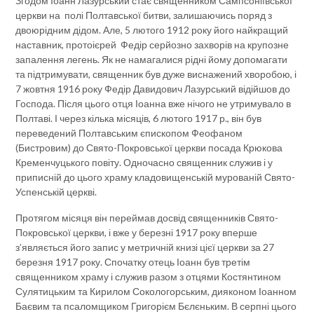
Згодом Іоанн Лазурський стає священником Сампсоніївської
церкви на полі Полтавської битви, залишаючись поряд з
двоюрідним дідом. Але, 5 лютого 1912 року його найкращий
наставник, протоієрей Федір серйозно захворів на крупозне
запалення легень. Як не намагалися рідні йому допомагати
та підтримувати, священник був дуже виснажений хворобою, і
7 жовтня 1916 року Федір Давидович Лазурський відійшов до
Господа. Після цього отця Іоанна вже нічого не утримувало в
Полтаві. І через кілька місяців, 6 лютого 1917 р., він був
переведений Полтавським єпископом Феофаном
(Бистровим) до Свято-Покровської церкви посада Крюкова
Кременчуцького повіту. Одночасно священник служив і у
приписній до цього храму кладовищенській мурованій Свято-
Успенській церкві.
Протягом місяця він переймав досвід священників Свято-
Покровської церкви, і вже у березні 1917 року вперше
з’являється його запис у метричній книзі цієї церкви за 27
березня 1917 року. Спочатку отець Іоанн був третім
священником храму і служив разом з отцями Костянтином
Сулятицьким та Кирилом Сокологорським, дияконом Іоанном
Баєвим та псаломщиком Григорієм Бєлєньким. В серпні цього