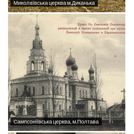
Миколаївська церква м.Диканька
Сампсоніївська церква, м.Полтава