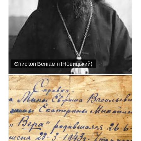
Єпископ Веніамін (Новицький)