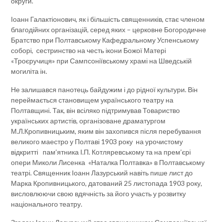
округи.
Іоанн Галактіонович, як і більшість священників, стає членом
благодійних організацій, серед яких – церковне Богородичне
Братство при Полтавському Кафедральному Успенському
соборі, сестринство на честь ікони Божої Матері
«Троєручиця» при Сампсоніївському храмі на Шведській
могиліта ін.
Не залишався панотець байдужим і до рідної культури. Він
переймається становищем українського театру на
Полтавщині. Так, він всіляко підтримував Товариство
українських артистів, організоване драматургом
М.Л.Кропивницьким, яким він захопився після перебування
великого маестро у Полтаві 1903 року на урочистому
відкритті пам’ятника І.П. Котляревському та на прем’єрі
опери Миколи Лисенка «Наталка Полтавка» в Полтавському
театрі. Священник Іоанн Лазурський навіть пише лист до
Марка Кропивницького, датований 25 листопада 1903 року,
висловлюючи свою вдячність за його участь у розвитку
національного театру.