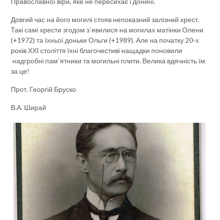
Православної віри, яке не пересихає і донині.
Довгий час на його могилі стояв непоказний залізний хрест.
Такі самі хрести згодом з`явилися на могилах матінки Олени
(+1972) та їхньої доньки Ольги (+1989). Але на початку 20-х
років ХХІ століття їхні благочестиві нащадки поновили
надгробні пам`ятники та могильні плити. Велика вдячність їм
за це!
Прот. Георгій Бруско
В.А. Ширай