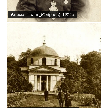
Єпископ Іоанн_(Смірнов), 1902р.