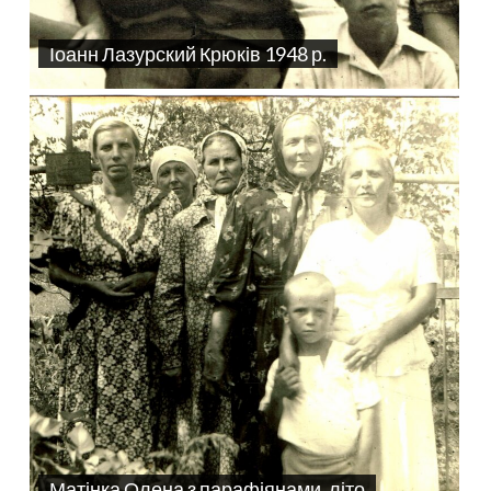
Іоанн Лазурский Крюків 1948 р.
Матінка Олена з парафіянами, літо