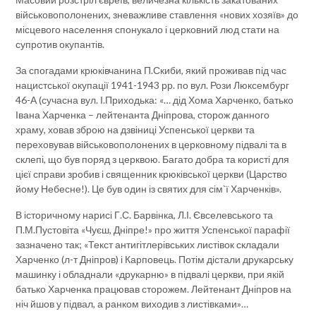
військовополонених, зневажливе ставлення «нових хозяїв» до
місцевого населення спонукало і церковний люд стати на
супротив окупантів.
За спогадами крюківчанина П.Скиби, який проживав під час
нацистської окупації 1941-1943 рр. по вул. Рози Люксембург
46-А (сучасна вул. І.Приходька: «… дід Хома Харченко, батько
Івана Харченка – лейтенанта Дніпрова, сторож данного
храму, ховав зброю на дзвіниці Успенської церкви та
переховував військовополонених в церковному підвалі та в
склепі, що був поряд з церквою. Багато добра та користі для
цієї справи зробив і священник крюківської церкви (Царство
йому Небесне!). Це був один із святих для сім`ї Харченків».
В історичному нарисі Г.С. Барвінка, Л.І. Євселевського та
П.М.Пустовіта «Чуєш, Дніпре!» про життя Успенської парафії
зазначено так; «Текст антигітлерівських листівок складали
Харченко (л-т Дніпров) і Карповець. Потім дістали друкарську
машинку і обладнали «друкарню» в підвалі церкви, при якій
батько Харченка працював сторожем. Лейтенант Дніпров на
ніч йшов у підвал, а ранком виходив з листівками»…