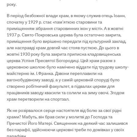
року.
В період безбожної влади храм, в якому служив отець Іоанн,
спочатку у 1929 р. стає «пам’яткою старовини та
приміщенням зібрання старовинних ікон у місті». А в жовтні
1937 р. Свято-Покровська церква була остаточно закрита,
приміщення було вирішено передати під культурний заклад,
але насправді храм довгий час стояв пусткою. До цього в
жовтні 1930 року була закрита приписна кладовищенська
церква Успіня Пресвятої Богородиці. Цей храм разом з
церковною школою було намічено віддати під трудову школу-
майстерню ім. І.Франка. Дзвони переплавили на
вагонобудівному заводі, а у самій церковній споруді було
створено робітничий факультет, в підвалах церкви для
працівників заводу квасили та солили на зиму овочі. Згодом
храм перетворили на спортзал.
Як не розірвалося серце настоятеля від болю за свої рідні
храми? Мабуть, він брав сили у молитві до Господа та
Пречистої Його Матері. Священник на деякий час залишився
без парафії, здійснюючи церковні треби по домівках у своїх
парафіян.