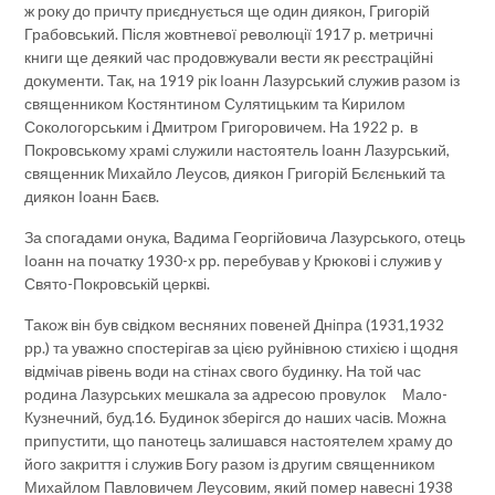
ж року до причту приєднується ще один диякон, Григорій
Грабовський. Після жовтневої революції 1917 р. метричні
книги ще деякий час продовжували вести як реєстраційні
документи. Так, на 1919 рік Іоанн Лазурський служив разом із
священником Костянтином Сулятицьким та Кирилом
Сокологорським і Дмитром Григоровичем. На 1922 р. в
Покровському храмі служили настоятель Іоанн Лазурський,
священник Михайло Леусов, диякон Григорій Бєлєнький та
диякон Іоанн Баєв.
За спогадами онука, Вадима Георгійовича Лазурського, отець
Іоанн на початку 1930-х рр. перебував у Крюкові і служив у
Свято-Покровській церкві.
Також він був свідком весняних повеней Дніпра (1931,1932
рр.) та уважно спостерігав за цією руйнівною стихією і щодня
відмічав рівень води на стінах свого будинку. На той час
родина Лазурських мешкала за адресою провулок Мало-
Кузнечний, буд.16. Будинок зберігся до наших часів. Можна
припустити, що панотець залишався настоятелем храму до
його закриття і служив Богу разом із другим священником
Михайлом Павловичем Леусовим, який помер навесні 1938