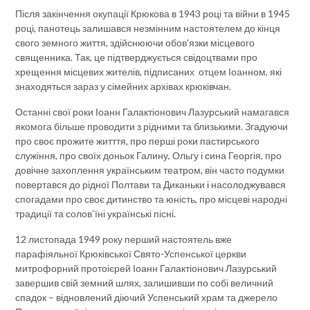
Після закінчення окупації Крюкова в 1943 році та війни в 1945
році, панотець залишався незмінним настоятелем до кінця
свого земного життя, здійснюючи обов’язки місцевого
священника. Так, це підтверджується свідоцтвами про
хрещення місцевих жителів, підписаних отцем Іоанном, які
знаходяться зараз у сімейних архівах крюківчан.
Останні свої роки Іоанн Галактіонович Лазурський намагався
якомога більше проводити з рідними та близькими. Згадуючи
про своє прожите житття, про перші роки пастирського
служіння, про своїх доньок Галину, Ольгу і сина Георгія, про
довічне захоплення українським театром, він часто подумки
повертався до рідної Полтави та Диканьки і насолоджувався
спогадами про своє дитинство та юність, про місцеві народні
традиції та солов`їні українські пісні.
12 листопада 1949 року перший настоятель вже
парафіяльної Крюківської Свято-Успенської церкви
митрофорний протоієрей Іоанн Галактіонович Лазурський
завершив свій земний шлях, залишивши по собі величний
спадок – відновлений діючий Успенський храм та джерело