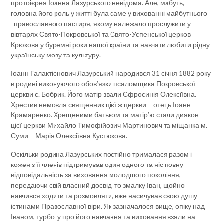
протоієрея Іоанна Лазурського невідома. Але, мабуть,
головна його роль у житті була саме у вихованні майбутнього
православного пастиря, якому належало прослужити у
вівтарях Свято-Покровської та Свято-Успенської церков
Крюкова у буремні роки нашої країни та навчати любити рідну
українську мову та культуру.
Іоанн Галактіонович Лазурський народився 31 січня 1882 року
в родині виконуючого обов’язки псаломщика Покровської
церкви с. Бобрик. Його матір звали Єфросинія Олексіївна.
Хрестив немовля священник цієї ж церкви – отець Іоанн
Крамаренко. Хрещеними батьком та матір’ю стали диякон
цієї церкви Михайло Тимофійович Мартинович та міщанка м.
Суми – Марія Олексіївна Кустюкова.
Оскільки родина Лазурських постійно трималася разом і
кожен з її членів підтримував один одного та ніс повну
відповідальність за виховання молодшого покоління,
передаючи свій власний досвід, то змалку Іван, щойно
навчився ходити та розмовляти, вже насичував свою душу
істинами Православної віри. Як зазначалося вище, опіку над
Іваном, турботу про його навчання та виховання взяли на