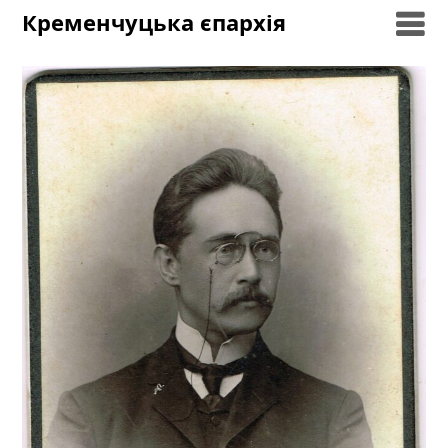
Skip
Кременчуцька єпархія
to
content