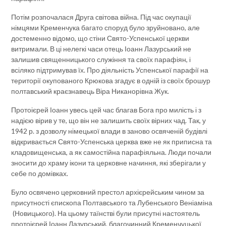
Потім розпочалася Друга світова війна. Під час окупації
німцями Кременчука багато споруд було зруйновано, але
достеменно відомо, що стіни Свято-Успенської церкви
витримали. В ці нелегкі часи отець Іоанн Лазурський не
залишив священницького служіння та своїх парафіян, і
всіляко підтримував їх. Про діяльність Успенської парафії на
території окупованого Крюкова згадує в одній із своїх брошур
полтавський краєзнавець Віра Никанорівна Жук.
Протоієрей Іоанн увесь цей час благав Бога про милість і з
надією вірив у те, що він не залишить своїх вірних чад. Так, у
1942 р. з дозволу німецької влади в заново освяченій будівлі
відкривається Свято-Успенська церква вже не як приписна та
кладовищенська, а як самостійна парафіяльна. Люди почали
зносити до храму ікони та церковне начиння, які зберігали у
себе по домівках.
Було освячено церковний престол архієрейським чином за
присутності єпископа Полтавського та Лубенського Веніаміна
(Новицького). На цьому таїнстві були присутні настоятель
протоієрей Іоанн Лазурський, благочинний Кременчуцької