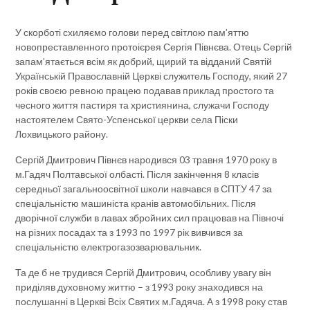
У скорботі схиляємо голови перед світлою пам’яттю
новопреставленного протоієрея Сергія Півнєва. Отець Сергій
запам’ятається всім як добрий, щирий та відданий Святій
Українській Православній Церкві служитель Господу, який 27
років своєю ревною працею подавав приклад простого та
чесного життя пастиря та християнина, служачи Господу
настоятелем Свято-Успенської церкви села Піски
Лохвицького району.
Сергій Дмитрович Півнєв народився 03 травня 1970 року в
м.Гадяч Полтавської олбасті. Після закінчення 8 класів
середньої загальноосвітної школи навчався в СПТУ 47 за
спеціальністю машиніста кранів автомобільних. Після
дворічної служби в лавах збройних сил працював на Півночі
на різних посадах та з 1993 по 1997 рік вивчився за
спеціальністю електрогазозварювальник.
Та де б не трудився Сергій Дмитрович, особливу увагу він
приділяв духовному життю – з 1993 року знаходився на
послушанні в Церкві Всіх Святих м.Гадяча. А з 1998 року став