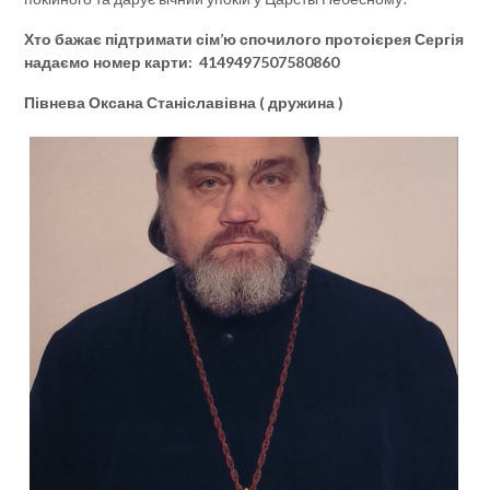
Хто бажає підтримати сім’ю спочилого протоієрея Сергія
надаємо номер карти: 4149497507580860
Півнева Оксана Станіславівна ( дружина )