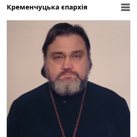
Skip
Кременчуцька єпархія
to
content