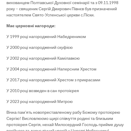
вихованцем Полтавської Духовної семінарії та з 09.11.1998
року – священик Сергій Дмирович Півнєв був призначений
настоятелем Свято-Успенської церкви с.Піски.
Має церковні нагороди
:
У 1999 році нагороджений Набедреником
У 2000 році нагороджений скуфією
У 2002 році нагороджений Камілавкою
У 2004 році нагороджений Наперсним Хрестом
У 2017 році нагороджений Хрестом з прикрасами
У 2010 році возведен в сан протоієрея
У 2023 році нагороджений Митрою
Вічна пам’ять новопреставленому рабу Божому протоієрею
Сергію! Висловлюємо щирі співчуття родині та близьким
протоієрея Сергія, нехай Милосердний Господь прийме душу
покійного та дарує вічний упокій у Царстві Небесному!