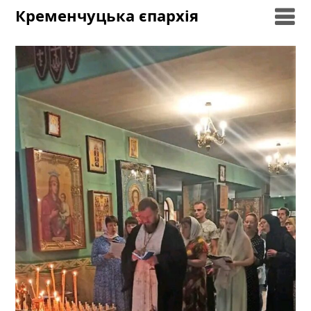
Skip
Кременчуцька єпархія
to
content