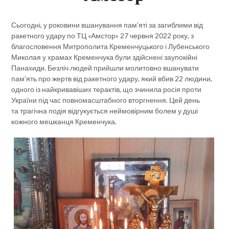
Сьогодні, у роковини вшанування пам’яті за загиблими від
ракетного удару по ТЦ «Амстор» 27 червня 2022 року, з
благословення Митрополита Кременчуцького і Лубенського
Миколая у храмах Кременчука були здійснені заупокійні
Панахиди. Безліч людей прийшли молитовно вшанувати
пам’ять про жертв від ракетного удару, який вбив 22 людини,
одного із найкривавіших терактів, що зчинила росія проти
України під час повномасштабного вторгнення. Цей день
та трагічна подія відгукується неймовірним болем у душі
кожного мешканця Кременчука.