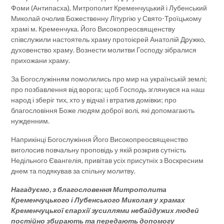
Фоми (Антипасха), Митрополит Кременчуцький і Лубенський
Миколай очолив Божественну Літургію у Свято-Троїцькому
храмі м. Кременчука. Його Високопреосвященству
співслужили настоятель храму протоієрей Анатолій Дружко,
духовенство храму. Вознести молитви Господу зібралися
прихожани храму.
За Богослужінням помолились про мир на українській землі;
про позбавлення від ворога; щоб Господь зглянувся на наш
народ і зберіг тих, хто у відчаї і втратив домівки; про
благословіння Боже людям доброї волі, які допомагають
нужденним.
Наприкінці Богослужіння Його Високопреосвященство
виголосив повчальну проповідь у якій розкрив сутність
Недільного Євангелія, привітав усіх присутніх з Воскресним
днем та подякував за спільну молитву.
Нагадуємо, з благословення Митрополита
Кременчуцького і Лубенського Миколая у храмах
Кременчуцької єпархії зусиллями небайдужих людей
постійно збирають та передають допомогу