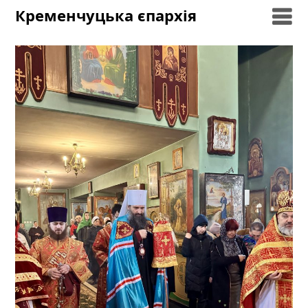
Skip
Кременчуцька єпархія
to
content