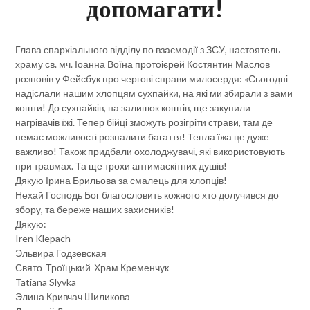
допомагати!
Глава єпархіального відділу по взаємодії з ЗСУ, настоятель
храму св. мч. Іоанна Воїна протоієрей Костянтин Маслов
розповів у Фейсбук про чергові справи милосердя: «Сьогодні
надіслали нашим хлопцям сухпайки, на які ми збирали з вами
кошти! До сухпайків, на залишок коштів, ще закупили
нагрівачів їжі. Тепер бійці зможуть розігріти страви, там де
немає можливості розпалити багаття! Тепла їжа це дуже
важливо! Також придбали охолоджувачі, які використовують
при травмах. Та ще трохи антимаскітних душів!
Дякую Ірина Брильова за смалець для хлопців!
Нехай Господь Бог благословить кожного хто долучився до
збору, та береже наших захисників!
Дякую:
Iren Klepach
Эльвира Годзевская
Свято-Троїцький-Храм Кременчук
Tatiana Slyvka
Элина Кривчач Шиликова