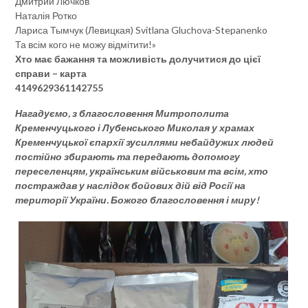
Дмитрий Лючков
Наталія Ротко
Лариса Тымчук (Левицкая) Svitlana Gluchova-Stepanenko
Та всім кого не можу відмітити!»
Хто має бажання та можливість долучитися до цієї
справи – карта
4149629361142755
Нагадуємо, з благословення Митрополита
Кременчуцького і Лубенського Миколая у храмах
Кременчуцької єпархії зусиллями небайдужих людей
постійно збирають та передають допомогу
переселенцям, українським військовим та всім, хто
постраждав у наслідок бойових дій від Росії на
території України. Божого благословення і миру!