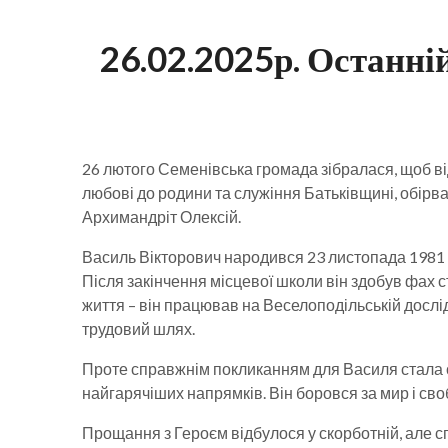
26.02.2025р. Останні
26 лютого Семенівська громада зібралася, щоб в
любові до родини та служіння Батьківщині, обірва
Архимандріт Олексій.
Василь Вікторович народився 23 листопада 1981 ро
Після закінчення місцевої школи він здобув фах
життя – він працював на Веселоподільській дослі
трудовий шлях.
Проте справжнім покликанням для Василя стала сл
найгарячіших напрямків. Він боровся за мир і св
Прощання з Героєм відбулося у скорботній, але с