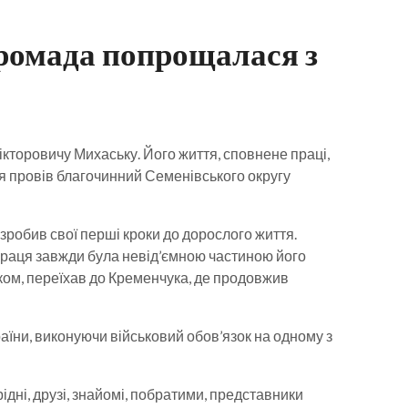
громада попрощалася з
кторовичу Михаську. Його життя, сповнене праці,
ня провів благочинний Семенівського округу
 зробив свої перші кроки до дорослого життя.
Праця завжди була невід’ємною частиною його
ьком, переїхав до Кременчука, де продовжив
аїни, виконуючи військовий обов’язок на одному з
дні, друзі, знайомі, побратими, представники