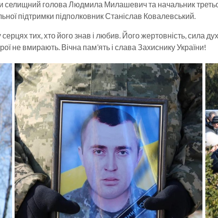
или селищний голова Людмила Милашевич та начальник третьо
льної підтримки підполковник Станіслав Ковалевський.
серцях тих, хто його знав і любив. Його жертовність, сила ду
ерої не вмирають. Вічна пам’ять і слава Захиснику України!