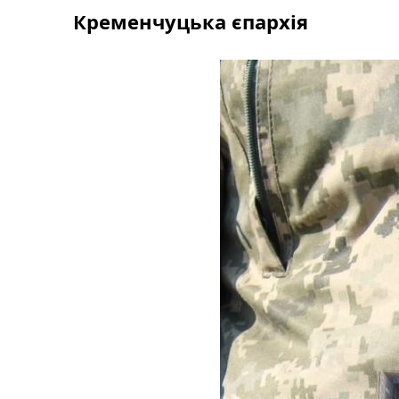
Skip
Кременчуцька єпархія
to
content