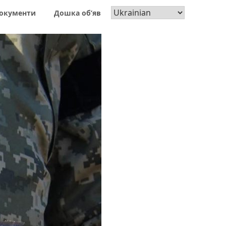
окументи
Дошка об’яв