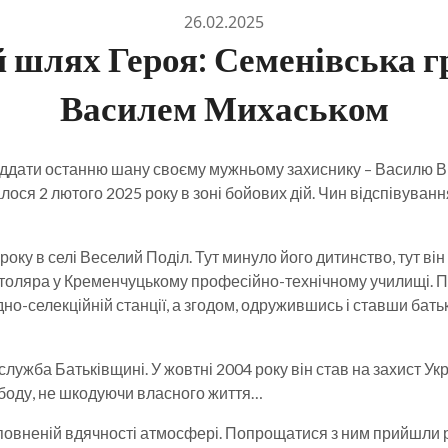
26.02.2025
й шлях Героя: Семенівська 
Василем Михаськом
іддати останню шану своєму мужньому захиснику – Василю Ві
лося 2 лютого 2025 року в зоні бойових дій. Чин відспівуван
ку в селі Веселий Поділ. Тут минуло його дитинство, тут він
 столяра у Кременчуцькому професійно-технічному училищі. 
дно-селекційній станції, а згодом, одружившись і ставши бат
ужба Батьківщині. У жовтні 2004 року він став на захист Укр
ободу, не шкодуючи власного життя…
повненій вдячності атмосфері. Попрощатися з ним прийшли рі