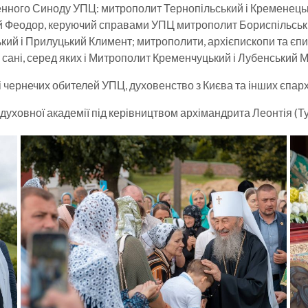
нного Синоду УПЦ: митрополит Тернопільський і Кременецьк
й Феодор, керуючий справами УПЦ митрополит Бориспільськи
кий і Прилуцький Климент; митрополити, архієпископи та єпи
у сані, серед яких і Митрополит Кременчуцький і Лубенський 
 чернечих обителей УПЦ, духовенство з Києва та інших єпар
духовної академії під керівництвом архімандрита Леонтія (Ту