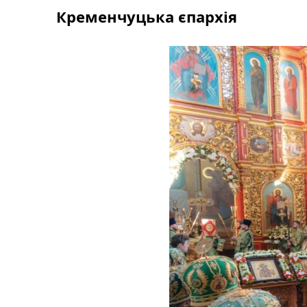
Skip
Кременчуцька єпархія
to
content