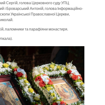
ий Сергій, голова Церковного суду УПЦ
й і Броварський Антоній, голова Інформаційно-
скопи Української Православної Церкви,
Миколай.
хій, паломники та парафіяни монастиря.
пкала).