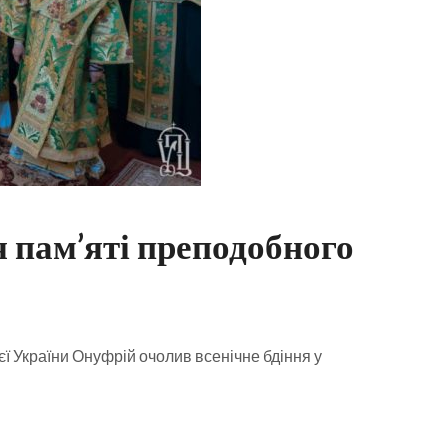
я пам’яті преподобного
ї України Онуфрій очолив всенічне бдіння у