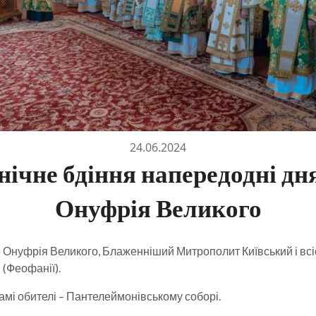
24.06.2024
енічне бдіння напередодні дн
Онуфрія Великого
 Онуфрія Великого, Блаженніший Митрополит Київський і всіє
(Феофанії).
амі обителі – Пантелеймонівському соборі.