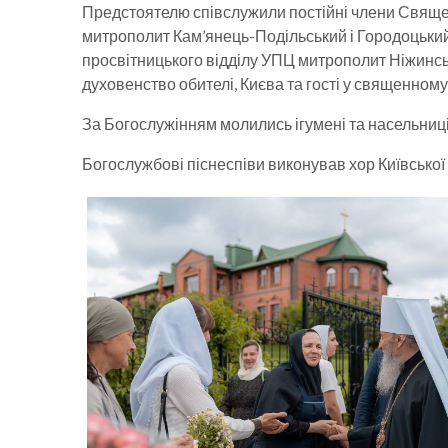
Предстоятелю співслужили постійні члени Свяще
митрополит Кам’янець-Подільський і Городоцьки
просвітницького відділу УПЦ митрополит Ніжинсь
духовенство обителі, Києва та гості у священном
За Богослужінням молились ігумені та насельниці
Богослужбові піснеспіви виконував хор Київської 