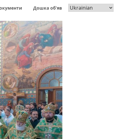
окументи
Дошка об’яв