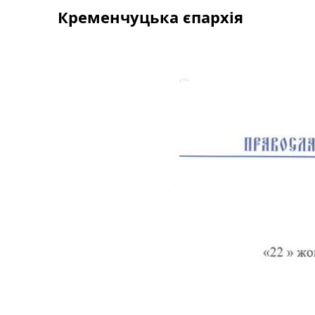
Skip
Кременчуцька єпархія
to
content