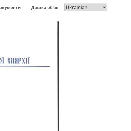
окументи
Дошка об’яв