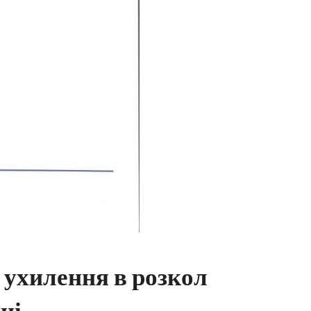
а ухилення в розкол
ні