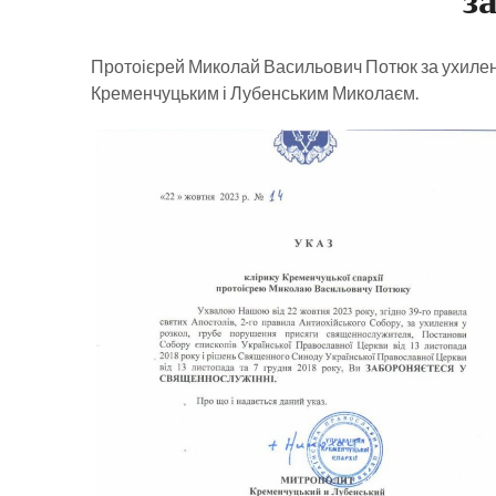
Протоієрей Миколай Васильович Потюк за ухиленн
Кременчуцьким і Лубенським Миколаєм.