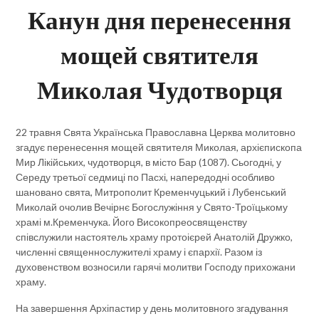
Канун дня перенесення
мощей святителя
Миколая Чудотворця
22 травня Свята Українська Православна Церква молитовно
згадує перенесення мощей святителя Миколая, архієпископа
Мир Лікійських, чудотворця, в місто Бар (1087). Сьогодні, у
Середу третьої седмиці по Пасхі, напередодні особливо
шановано свята, Митрополит Кременчуцький і Лубенський
Миколай очолив Вечірнє Богослужіння у Свято-Троїцькому
храмі м.Кременчука. Його Високопреосвященству
співслужили настоятель храму протоієрей Анатолій Дружко,
численні священнослужителі храму і єпархії. Разом із
духовенством возносили гарячі молитви Господу прихожани
храму.
На завершення Архіпастир у день молитовного згадування