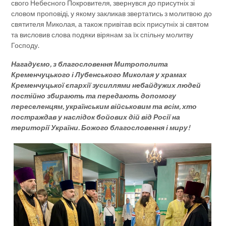
свого Небесного Покровителя, звернувся до присутніх зі
словом проповіді, у якому закликав звертатись з молитвою до
святителя Миколая, а також привітав всіх присутніх зі святом
та висловив слова подяки вірянам за їх спільну молитву
Господу.
Нагадуємо, з благословення Митрополита
Кременчуцького і Лубенського Миколая у храмах
Кременчуцької єпархії зусиллями небайдужих людей
постійно збирають та передають допомогу
переселенцям, українським військовим та всім, хто
постраждав у наслідок бойових дій від Росії на
території України. Божого благословення і миру!