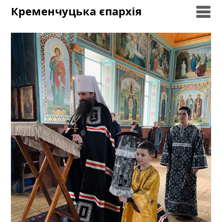
Skip
Кременчуцька єпархія
to
content