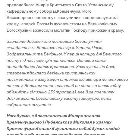
преподобного Андрія Критського у Свято-Успенському
кафедральному соборі м.Кременчука. Його
Високопреосвященству співслужили священнослужителі
храму і єпархії. Разом із духовенством на Великопісному
Богослужінні возносили молитви Господу прихожани храму.
Звичайне добове коло постового богослужіння
складається з Великого повечір’я, Утрені, Часів,
Зображальних та Вечірньої. У перші чотири дні Великого
посту під час повечір’я читається Великий канон
преподобного Андрія Критського. Хоча зусиль до його
створення доклали декілька християнських
письменників, назву канон отримав від автора початкового
тексту. Великим канон названий не лише за незвичайну
об’ємність (близько 250 тропарів), але й за поетичну
досконалість, богословську висоту і зворушливість
зображених почуттів.
Нагадуємо, з благословення Митрополита
Кременчуцького і Лубенського Миколая у храмах
Кременчуцької єпархії зусиллями небайдужих людей
постійно збирають та передають допомогу