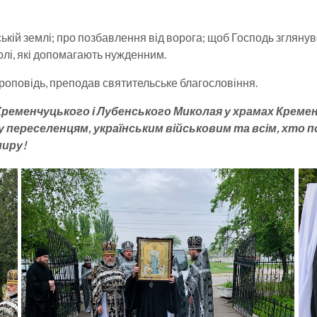
й землі; про позбавлення від ворога; щоб Господь зглянувся н
олі, які допомагають нужденним.
оповідь, преподав святительське благословіння.
еменчуцького і Лубенського Миколая у храмах Кремен
реселенцям, українським військовим та всім, хто пост
миру!