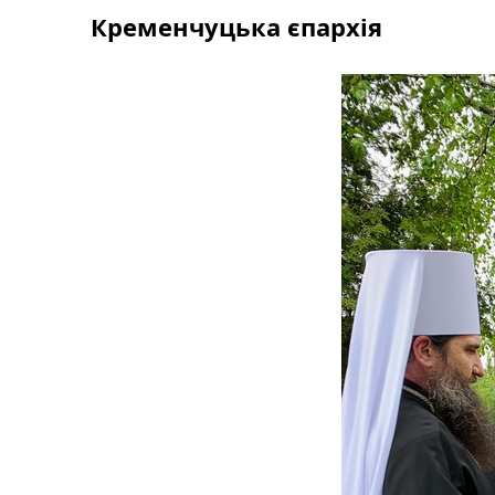
Skip
Кременчуцька єпархія
to
content