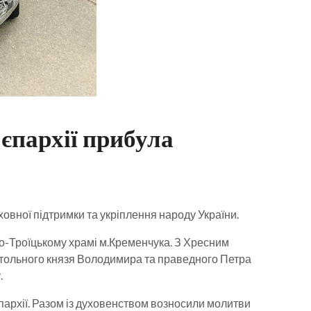
єпархії прибула
ховної підтримки та укріплення народу України.
о-Троїцькому храмі м.Кременчука. З Хресним
стольного князя Володимира та праведного Петра
.
пархії. Разом із духовенством возносили молитви