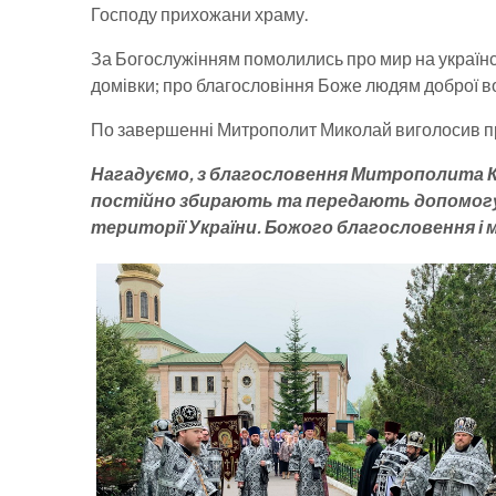
Господу прихожани храму.
За Богослужінням помолились про мир на українські
домівки; про благословіння Боже людям доброї в
По завершенні Митрополит Миколай виголосив пр
Нагадуємо, з благословення Митрополита Кр
постійно збирають та передають допомогу пе
території України. Божого благословення і 