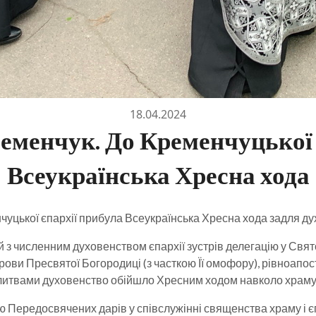
18.04.2024
ременчук. До Кременчуцької 
Всеукраїнська Хресна хода
чуцької єпархії прибула Всеукраїнська Хресна хода задля ду
з численним духовенством єпархії зустрів делегацію у Свят
ови Пресвятої Богородиці (з часткою Її омофору), рівноапо
олитвами духовенство обійшло Хресним ходом навколо храму
 Передосвячених дарів у співслужінні священства храму і є