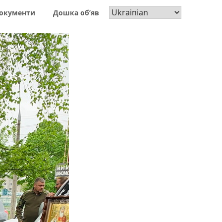
окументи
Дошка об’яв