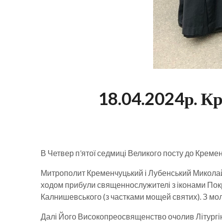
18.04.2024р. К
В Четвер п’ятої седмиці Великого посту до Кремен
Митрополит Кременчуцький і Лубенський Миколай 
ходом прибули священнослужителі з іконами Покр
Калнишевського (з частками мощей святих). З м
Далі Його Високопреосвященство очолив Літургію