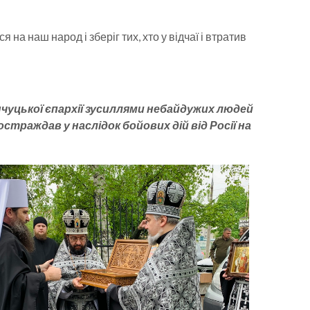
а наш народ і зберіг тих, хто у відчаї і втратив
чуцької єпархії зусиллями небайдужих людей
раждав у наслідок бойових дій від Росії на