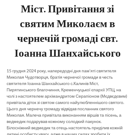
Міст. Привітання зі
святим Миколаєм в
чернечій громаді свт.
Іоанна Шанхайського
15 грудня 2024 року, напередодні дня пам’яті святителя
Миколая Чудотворця, братія чернечої громади в честь
святителя Іоанна Шанхайського с.Калинів Міст,
Пирятинського благочиння, Кременчуцької єпархії УПЦ, на
чолі з настоятелем архімандритом Серапіоном (Мєдвєдєвим)
привітала діток зі святом самого найулюбленнішого святого.
Цього дня чернечу громаду відвідав посланник святого
Миколая. Малеча привітала виконанням віршів та пісень, а
ведмедик подарував кожному солодкий пакунок.
Білосніжний ведмедик та отець настоятель приділив кожній
дитині особисту увагу, адже в наших силах зробити їх