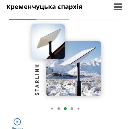
Skip
Кременчуцька єпархія
to
content