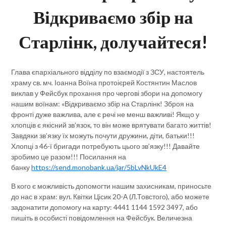
Відкриваємо збір на
Старлінк, долучайтеся!
Глава єпархіального відділу по взаємодії з ЗСУ, настоятель
храму св. мч. Іоанна Воїна протоієрей Костянтин Маслов
виклав у Фейсбук прохання про чергові збори на допомогу
нашим воїнам: «Відкриваємо збір на Старлінк! Зброя на
фронті дуже важлива, але є речі не менш важливі! Якщо у
хлопців є якісний зв’язок, то він може врятувати багато життів!
Завдяки зв’язку їх можуть почути дружини, діти, батьки!!!
Хлопці з 46-ї бригади потребують цього зв’язку!!! Давайте
зробимо це разом!!! Посилання на
банку
https://send.monobank.ua/jar/5bLvNkUkE4
В кого є можливість допомогти нашим захисникам, приносьте
до нас в храм: вул. Квітки Цісик 20-А (Л.Товстого), або можете
задонатити допомогу на карту: 4441 1144 1592 3497, або
пишіть в особисті повідомлення на Фейсбук. Величезна