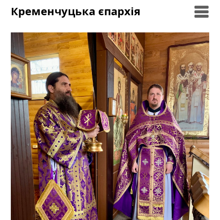
Skip
Кременчуцька єпархія
to
content