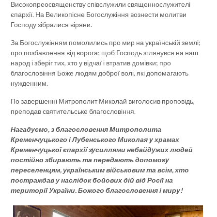
Високопреосвященству співслужили священнослужителі
єпархії. На Великопісне Богослужіння вознести молитви
Господу зібралися віряни.
За Богослужінням помолились про мир на українській землі;
про позбавлення від ворога; щоб Господь зглянувся на наш
народ і зберіг тих, хто у відчаї і втратив домівки; про
благословіння Боже людям доброї волі, які допомагають
нужденним.
По завершенні Митрополит Миколай виголосив проповідь,
преподав святительське благословіння.
Нагадуємо, з благословення Митрополита
Кременчуцького і Лубенського Миколая у храмах
Кременчуцької єпархії зусиллями небайдужих людей
постійно збирають та передають допомогу
переселенцям, українським військовим та всім, хто
постраждав у наслідок бойових дій від Росії на
території України. Божого благословення і миру!