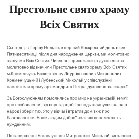
Престольне свято храму
Всіх Святих
Сьогодні, в Першу Неділю, в перший Воскресний день після
Пятидесятниці, після дня народження Церкви, ми молитовно
згадуємо Всіх Святих. Численні прихожани та духовенство
молитовно відзначили Престольне свято храму Всіх Святих
м.Кременчука. Божественну Літургію очолив Митрополит
Кременчуцький і Лубенський Миколай у співслужінні
настоятеля храму архімандрита Петра, духовенства єпархії.
За Богослужінням помолились про мир на українській землі;
про позбавлення від ворога; щоб Господь зглянувся на наш
народ і зберіг тих, хто у відчаї і втратив домівки; про
благословіння Боже людям доброї волі, які допомагають
нужденним.
По завершенні Богослужіння Митрополит Миколай виголосив