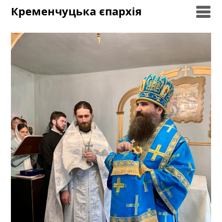
Skip
Кременчуцька єпархія
to
content