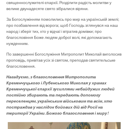
священнослужителі єпархії. Розділити радість молитви у
велике двунадесяте свято зібралися віряни.
За Богослужінням помолились про мир на українській землі;
про позбавлення від ворога; щоб Господь зглянувся на наш
народ і зберіг тих, хто у відчаї і втратив домівки; про
благословіння Боже людям доброї волі, які допомагають
нужденним.
По завершенні Богослужіння Митрополит Миколай виголосив
проповідь, привітав усіх зі святом, преподав святительське
благословення.
Нагадуємо, з благословення Митрополита
Кременчуцького і Лубенського Миколая у храмах
Кременчуцької єпархії зусиллями небайдужих людей
постійно збирають та передають допомогу
переселенцям, українським військовим та всім, хто
постраждав у наслідок бойових дій від Росії на
території України. Божого благословення і миру!