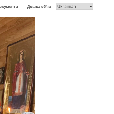
окументи
Дошка об’яв