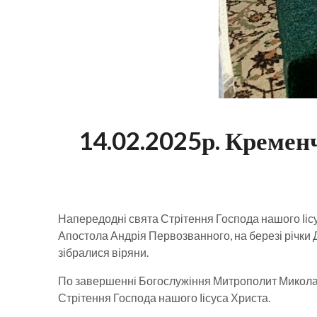
14.02.2025р. Кременч
Напередодні свята Стрітення Господа нашого Ііс
Апостола Андрія Первозванного, на березі річки
зібралися віряни.
По завершенні Богослужіння Митрополит Миколай в
Стрітення Господа нашого Іісуса Христа.