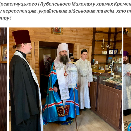
еменчуцького і Лубенського Миколая у храмах Кремен
реселенцям, українським військовим та всім, хто пост
миру!