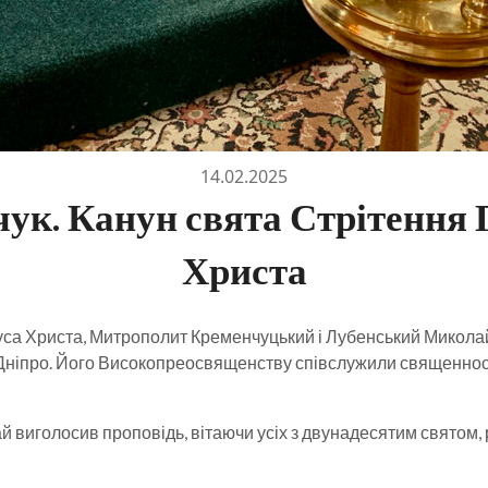
14.02.2025
ук. Канун свята Стрітення 
Христа
уса Христа, Митрополит Кременчуцький і Лубенський Микола
 Дніпро. Його Високопреосвященству співслужили священносл
иголосив проповідь, вітаючи усіх з двунадесятим святом, р