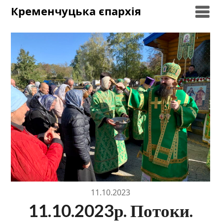
Skip
Кременчуцька єпархія
to
content
11.10.2023
11.10.2023р. Потоки.