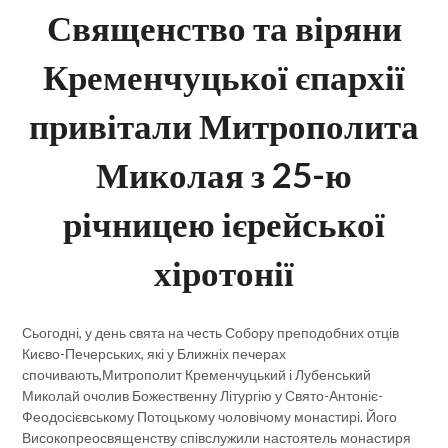
Священство та віряни
Кременчуцької єпархії
привітали Митрополита
Миколая з 25-ю
річницею ієрейської
хіротонії
Сьогодні, у день свята на честь Собору преподобних отців
Києво-Печерських, які у Ближніх печерах
спочивають,Митрополит Кременчуцький і Лубенський
Миколай очолив Божественну Літургію у Свято-Антоніє-
Феодосієвському Потоцькому чоловічому монастирі. Його
Високопреосвященству співслужили настоятель монастиря