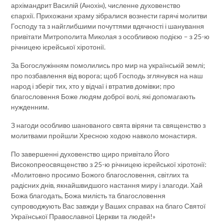
архімандрит Василій (Анохін), численне духовенство
єпархії. Прихожани храму зібралися вознести гарячі молитви
Господу та з найглибшими почуттями вдячності і шанування
привітати Митрополита Миколая з особливою подією – з 25-ю
річницею ієрейської хіротонії.
За Богослужінням помолились про мир на українській землі;
про позбавлення від ворога; щоб Господь зглянувся на наш
народ і зберіг тих, хто у відчаї і втратив домівки; про
благословення Боже людям доброї волі, які допомагають
нужденним.
З нагоди особливо шанованого свята віряни та священство з
молитвами пройшли Хресною ходою навколо монастиря.
По завершенні духовенство щиро привітало Його
Високопреосвященство з 25-ю річницею ієрейської хіротонії:
«Молитовно просимо Божого благословення, світлих та
радісних днів, якнайшвидшого настання миру і злагоди. Хай
Божа благодать, Божа милість та благословення
супроводжують Вас завжди у Ваших справах на благо Святої
Української Православної Церкви та людей!»