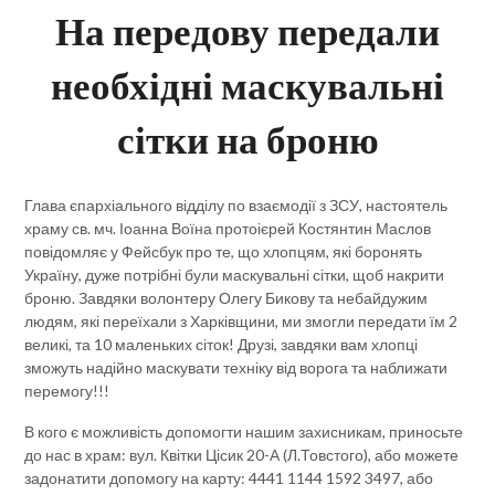
На передову передали
необхідні маскувальні
сітки на броню
Глава єпархіального відділу по взаємодії з ЗСУ, настоятель
храму св. мч. Іоанна Воїна протоієрей Костянтин Маслов
повідомляє у Фейсбук про те, що хлопцям, які боронять
Україну, дуже потрібні були маскувальні сітки, щоб накрити
броню. Завдяки волонтеру Олегу Бикову та небайдужим
людям, які переїхали з Харківщини, ми змогли передати їм 2
великі, та 10 маленьких сіток! Друзі, завдяки вам хлопці
зможуть надійно маскувати техніку від ворога та наближати
перемогу!!!
В кого є можливість допомогти нашим захисникам, приносьте
до нас в храм: вул. Квітки Цісик 20-А (Л.Товстого), або можете
задонатити допомогу на карту: 4441 1144 1592 3497, або