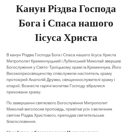
Канун Різдва Господа
Бога і Спаса нашого
Іісуса Христа
В канун Різдва Господа Бога і Спаса нашого Іісуса Христа
Митрополит Кременчуцький і Лубенський Миколай звершив
Богослужіння у Свято-Троїцькому храмі м.Кременчука. Його
Високопреосвященству співслужили настоятель храму
протоієрей Анатолій Дружко, священнослужителі храму і
єпархії. Вознести гарячі молитви Господу зібралися
прихожани храму.
По завершенні святкового Богослужіння Митрополит
Миколай виголосив проповідь, привітав усіх з величним
святом Різдва Христового, преподав святительське
благословення.