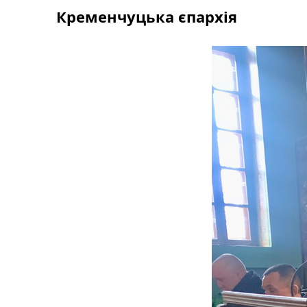
Skip
Кременчуцька єпархія
to
content