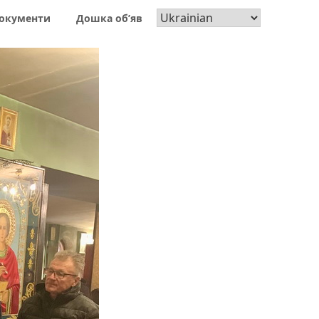
окументи
Дошка об’яв