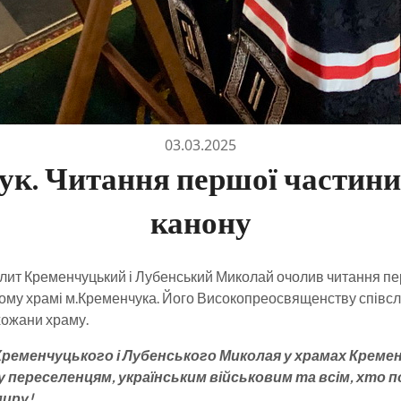
03.03.2025
ук. Читання першої частин
канону
олит Кременчуцький і Лубенський Миколай очолив читання пе
ому храмі м.Кременчука. Його Високопреосвященству співсл
хожани храму.
еменчуцького і Лубенського Миколая у храмах Кремен
реселенцям, українським військовим та всім, хто пост
миру!