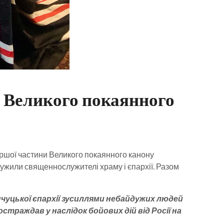
и Великого покаянного
ршої частини Великого покаянного канону
ужили священнослужителі храму і єпархії. Разом
чуцької єпархії зусиллями небайдужих людей
раждав у наслідок бойових дій від Росії на