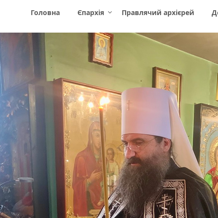
Головна
Єпархія
Правлячий архієрей
Д