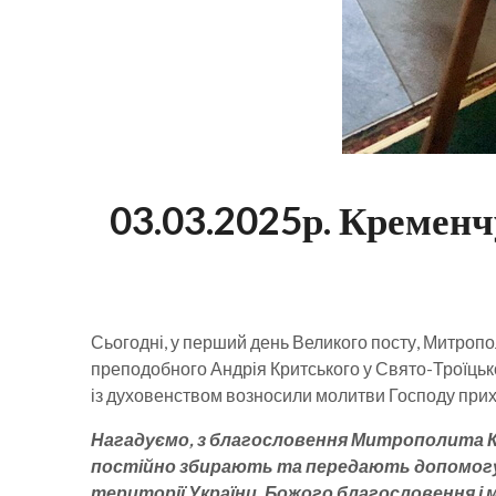
03.03.2025р. Кременч
Сьогодні, у перший день Великого посту, Митроп
преподобного Андрія Критського у Свято-Троїцьк
із духовенством возносили молитви Господу при
Нагадуємо, з благословення Митрополита Кр
постійно збирають та передають допомогу пе
території України. Божого благословення і 