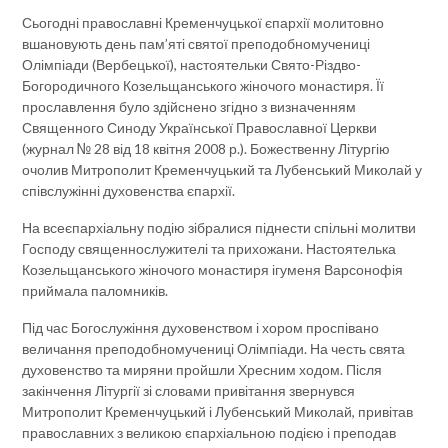
Сьогодні православні Кременчуцької єпархії молитовно
вшановують день пам’яті святої преподобномучениці
Олімпіади (Вербецької), настоятельки Свято-Різдво-
Богородичного Козельщанського жіночого монастиря. Її
прославлення було здійснено згідно з визначенням
Священного Синоду Української Православної Церкви
(журнал № 28 від 18 квітня 2008 р.). Божественну Літургію
очолив Митрополит Кременчуцький та Лубенський Миколай у
співслужінні духовенства єпархії.
На всеєпархіальну подію зібралися піднести спільні молитви
Господу священнослужителі та прихожани. Настоятелька
Козельщанського жіночого монастиря ігуменя Варсонофія
приймала паломників.
Під час Богослужіння духовенством і хором проспівано
величання преподобномучениці Олімпіади. На честь свята
духовенство та миряни пройшли Хресним ходом. Після
закінчення Літургії зі словами привітання звернувся
Митрополит Кременчуцький і Лубенський Миколай, привітав
православних з великою єпархіальною подією і преподав