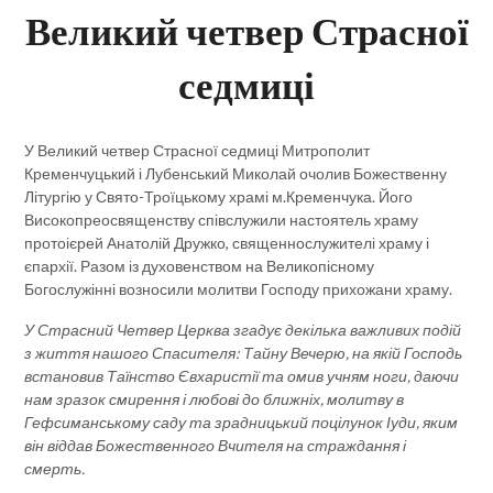
Великий четвер Страсної
седмиці
У Великий четвер Страсної седмиці Митрополит
Кременчуцький і Лубенський Миколай очолив Божественну
Літургію у Свято-Троїцькому храмі м.Кременчука. Його
Високопреосвященству співслужили настоятель храму
протоієрей Анатолій Дружко, священнослужителі храму і
єпархії. Разом із духовенством на Великопісному
Богослужінні возносили молитви Господу прихожани храму.
У Страсний Четвер Церква згадує декілька важливих подій
з життя нашого Спасителя: Тайну Вечерю, на якій Господь
встановив Таїнство Євхаристії та омив учням ноги, даючи
нам зразок смирення і любові до ближніх, молитву в
Гефсиманському саду та зрадницький поцілунок Іуди, яким
він віддав Божественного Вчителя на страждання і
смерть.