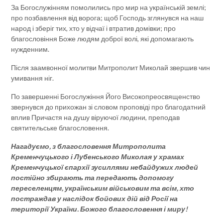
За Богослужінням помолились про мир на українській землі;
про позбавлення від ворога; щоб Господь зглянувся на наш
народ і зберіг тих, хто у відчаї і втратив домівки; про
благословіння Боже людям доброї волі, які допомагають
нужденним.
Після заамвонної молитви Митрополит Миколай звершив чин
умивання ніг.
По завершенні Богослужіння Його Високопреосвященство
звернувся до прихожан зі словом проповіді про благодатний
вплив Причастя на душу віруючої людини, преподав
святительське благословення.
Нагадуємо, з благословення Митрополита
Кременчуцького і Лубенського Миколая у храмах
Кременчуцької єпархії зусиллями небайдужих людей
постійно збирають та передають допомогу
переселенцям, українським військовим та всім, хто
постраждав у наслідок бойових дій від Росії на
території України. Божого благословення і миру!