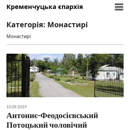
Skip
Кременчуцька єпархія
to
content
Категорія:
Монастирі
Монастирі
10.09.2019
Антониє-Феодосієвський
Потоцький чоловічий