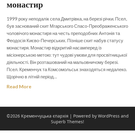
монастир
1999 року неподалік села Дмитрівка, на березі річки. Псел,
був заснований скит Мгарського Спасо-Преображенського
чоловічого монастиря на честь преподобних Антонія та
Феодосія Києво-Печерських. Пізніше скит набув статусу
монастиря. Монастир відкритий насамперед із
місіонерською метою: тут чудові умови для просвітницької
діяльності. Він розташований на мальовничому березі.
Псел. Кременчук та Комсомольськ знаходяться недалеко.
Щорічно в літній період…
Read More
©2026 Кременчуцька єпархія
| Powered by WordPress and
Superb Themes!