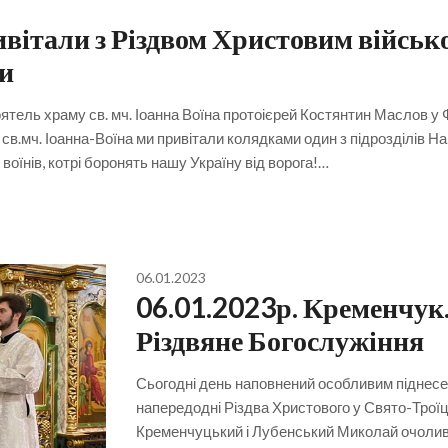
ивітали з Різдвом Христовим війсь
ни
оятель храму св. мч. Іоанна Воїна протоієрей Костянтин Маслов у 
св.мч. Іоанна-Воїна ми привітали колядками один з підрозділів На
оїнів, котрі боронять нашу Україну від ворога!…
06.01.2023
06.01.2023р. Кременчук.
Різдвяне Богослужіння
Сьогодні день наповнений особливим піднесен
напередодні Різдва Христового у Свято-Трої
Кременчуцький і Лубенський Миколай очолив 