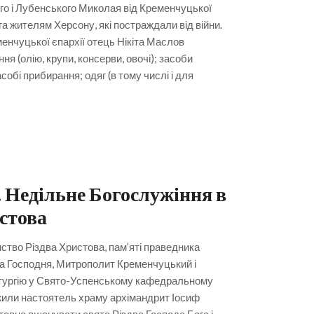
о і Лубенського Миколая від Кременчуцької
а жителям Херсону, які постраждали від війни.
менчуцької єпархії отець Нікіта Маслов
я (олію, крупи, консерви, овочі); засоби
асобі прибирання; одяг (в тому числі і для
 Недільне Богослужіння в
стова
нство Різдва Христова, пам’яті праведника
та Господня, Митрополит Кременчуцький і
тургію у Свято-Успенському кафедральному
жили настоятель храму архімандрит Іосиф