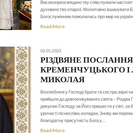
Високопреосвященству співслужили настояте
духовенство єпархії. Молитовно вшанувати Б
Богослужінням помолились про мир на українс
Read More
02.01.2023
РІЗДВЯНЕ ПОСЛАНН
КРЕМЕНЧУЦЬКОГО І
МИКОЛАЯ
Возлюблені у Господі брати та сестри, вірні 
прийшли до довгоочікуваного свята – Різдва 
дякуємо Господу за Його пришестя у світ, за 
урочисті піснеспіви, колядки. Знову ми переж
благодатну присутність Бога у…
Read More