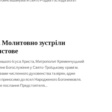
итовно вшанувати свято Різдва Господа Бога і
. Молитовно зустріли
истове
а нашого Ісуса Христа, Митрополит Кременчуцький
яне Богослужіння у Свято-Троїцькому храмі м.
ами численного духовенства та вірян, адже
 ми приносимо до ясел Народженого Богонемовля.
яне послання Предстоятеля…