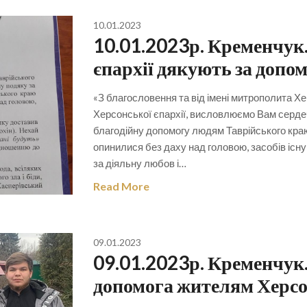
10.01.2023
10.01.2023р. Кременчук.
єпархії дякують за допом
«З благословення та від імені митрополита Хер
Херсонської єпархії, висловлюємо Вам серде
благодійну допомогу людям Таврійського краю У
опинилися без даху над головою, засобів існ
за діяльну любов і…
Read More
09.01.2023
09.01.2023р. Кременчук
допомога жителям Херс