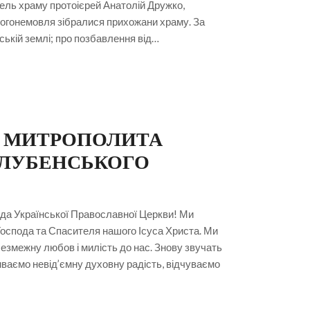
ль храму протоієрей Анатолій Дружко,
огонемовля зібралися прихожани храму. За
ькій землі; про позбавлення від…
Я МИТРОПОЛИТА
 ЛУБЕНСЬКОГО
чада Української Православної Церкви! Ми
Господа та Спасителя нашого Ісуса Христа. Ми
безмежну любов і милість до нас. Знову звучать
иваємо невід’ємну духовну радість, відчуваємо