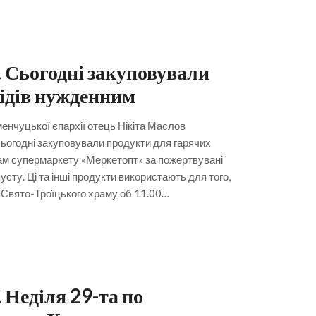
 Сьогодні закуповували
бідів нужденним
менчуцької єпархії отець Нікіта Маслов
сьогодні закуповували продукти для гарячих
ам супермаркету «Меркетопт» за пожертвувані
усту. Ці та інші продукти використають для того,
ї Свято-Троїцького храму об 11.00…
 Неділя 29-та по