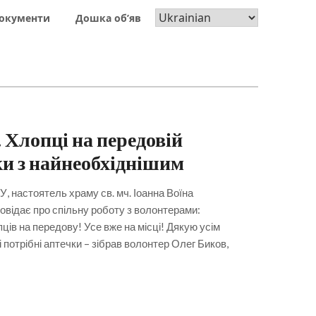
окументи
Дошка об’яв
 Хлопці на передовій
и з найнеобхіднішим
У, настоятель храму св. мч. Іоанна Воїна
овідає про спільну роботу з волонтерами:
в на передову! Усе вже на місці! Дякую усім
 потрібні аптечки – зібрав волонтер Олег Биков,