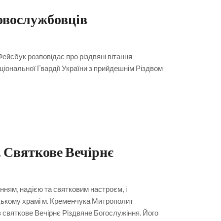
ковослужбовців
Фейсбук розповідає про різдвяні вітання
ціональної Гвардії України з прийдешнім Різдвом
 Святкове Вечірнє
ням, надією та святковим настроєм, і
цькому храмі м. Кременчука Митрополит
святкове Вечірнє Різдвяне Богослужіння. Його