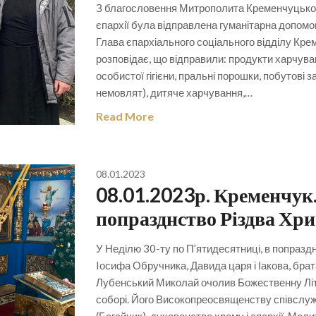
З благословення Митрополита Кременчуцьког
єпархії була відправлена гуманітарна допомог
Глава єпархіального соціального відділу Кре
розповідає, що відправили: продукти харчуванн
особистої гігієни, пральні порошки, побутові з
немовлят), дитяче харчування,…
Read More
08.01.2023
08.01.2023р. Кременчук.
попразднство Різдва Хри
У Неділю 30-ту по П’ятидесятниці, в попразд
Iосифа Обручника, Давида царя і Іакова, бра
Лубенський Миколай очолив Божественну Лі
соборі. Його Високопреосвященству співслу