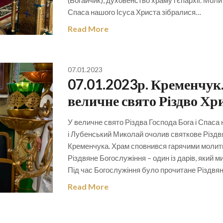
(Богайчик), духовенство храму і єпархії. Мол
Спаса нашого Ісуса Христа зібралися…
Read More
07.01.2023
07.01.2023р. Кременчук
величне свято Різдво Хр
У величне свято Різдва Господа Бога і Спас
і Лубенський Миколай очолив святкове Різдв
Кременчука. Храм сповнився гарячими молитв
Різдвяне Богослужіння – один із дарів, який
Під час Богослужіння було прочитане Різдв
Read More