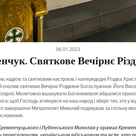
06.01.2023
енчук. Святкове Вечірнє Різ
, надією та святковим настроєм, і напередодні Різдва Христ
 очолив святкове Вечірнє Різдвяне Богослужіння. Його Ви
 єпархії. Молитовно вшанувати Богонемовля зібралися прих
ога; щоб Господь зглянувся на наш народ і зберіг тих, хто у в
По завершенні Митрополит Миколай подякував за спільну мол
ословення.
еменчуцького і Лубенського Миколая у храмах Кремен
реселенцям, українським військовим та всім, хто пост