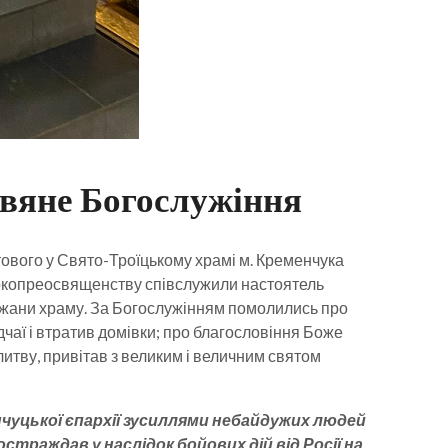
двяне Богослужіння
ового у Свято-Троїцькому храмі м. Кременчука
сокопреосвященству співслужили настоятель
ожани храму. За Богослужінням помолились про
ідчаї і втратив домівки; про благословіння Боже
итву, привітав з великим і величним святом
чуцької єпархії зусиллями небайдужих людей
раждав у наслідок бойових дій від Росії на