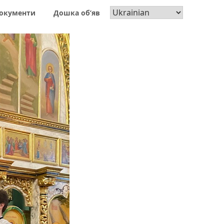
окументи
Дошка об’яв