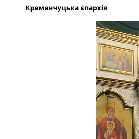
Skip
Кременчуцька єпархія
to
content