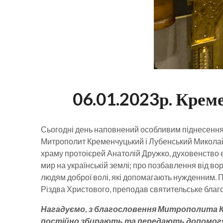
06.01.2023р. Крем
Сьогодні день наповнений особливим піднесенням
Митрополит Кременчуцький і Лубенський Миколай
храму протоієрей Анатолій Дружко, духовенство
мир на українській землі; про позбавлення від вор
людям доброї волі, які допомагають нужденним. 
Різдва Христового, преподав святительське благ
Нагадуємо, з благословення Митрополита Кр
постійно збирають та передають допомогу пе