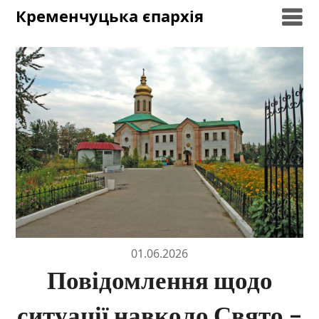
Skip
Кременчуцька єпархія
to
content
01.06.2026
Повідомлення щодо
ситуації навколо Свято –