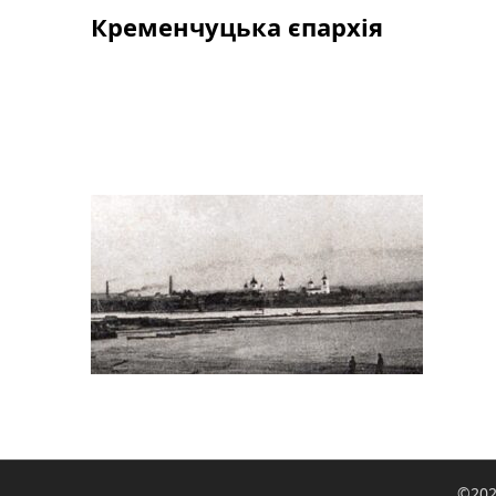
Skip
Кременчуцька єпархія
to
content
©202