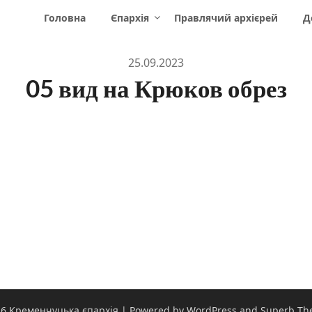
Головна
Єпархія
Правлячий архієрей
Д
25.09.2023
05 вид на Крюков обрез
6 Кременчуцька єпархія
| Powered by WordPress and
Superb Th