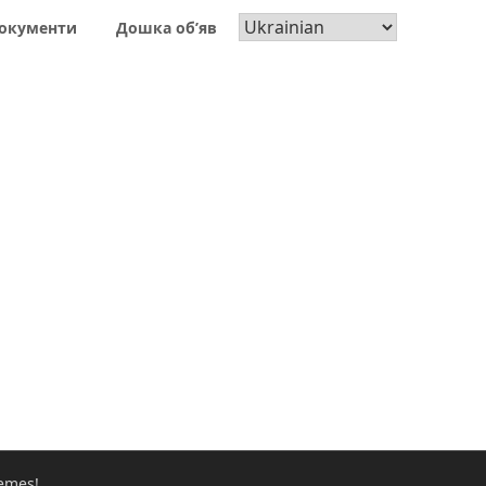
окументи
Дошка об’яв
emes!