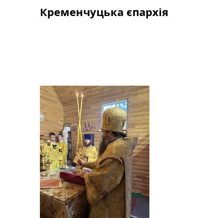
Skip
Кременчуцька єпархія
to
content