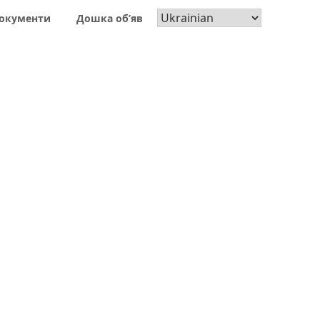
окументи
Дошка об’яв