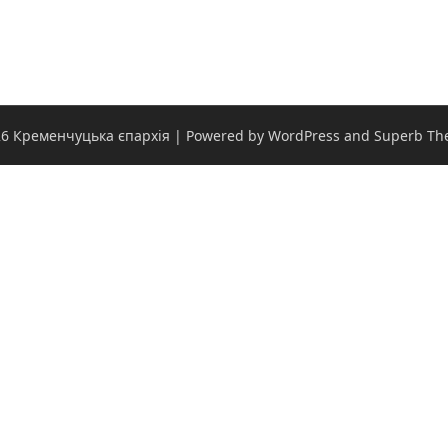
6 Кременчуцька єпархія
| Powered by WordPress and
Superb Th