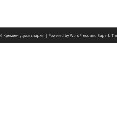
6 Кременчуцька єпархія
| Powered by WordPress and
Superb Th