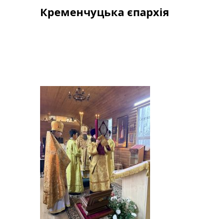
Skip
Кременчуцька єпархія
to
content