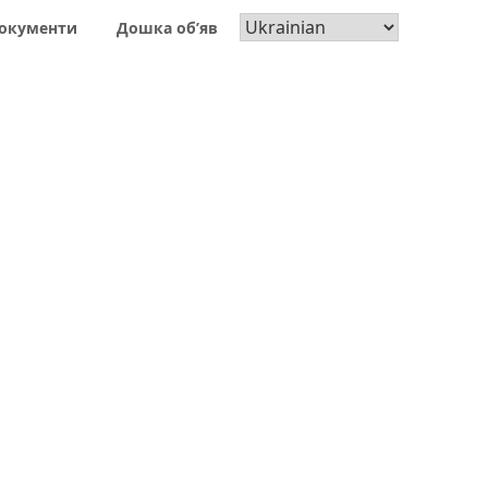
окументи
Дошка об’яв