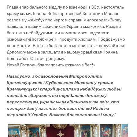
Глава єпархіального відділу по взаємодії з ЗСУ, настоятель
храму св. мч. Іоанна Воїна протоієрей Костянтин Маслов
розповів у Фейсбук про чергові справи милосердя: «Знову
надіслали нашим захисникам України смаколики. Разом з
багатьма небайдужими ми намагаємося надсилати
різноманітні потрібні речі і продукти хлопцям. Продовжуємо
допомагати! В кого є бажання та можливість – долучайтеся!
Допомогу можна залишати в нашому храмі св.мч.Іоанна-
Воїна або в Свято-Троїцкому.
Нехай Господь благословить кожного з Вас!»
Нагадуємо, з благословення Митрополита
Кременчуцького і Лубенського Миколая у храмах
Кременчуцької єпархії зусиллями небайдужих людей
постійно збирають та передають допомогу
переселенцям, українським військовим та всім, хто
постраждав у наслідок бойових дій від Росії на
території України. Божого благословення і миру!