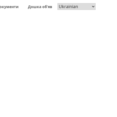
окументи
Дошка об’яв