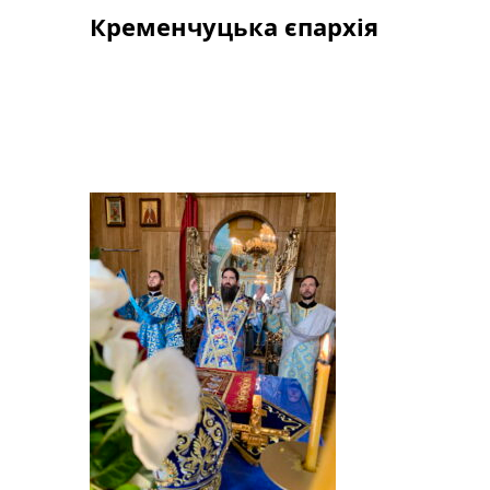
Skip
Кременчуцька єпархія
to
content