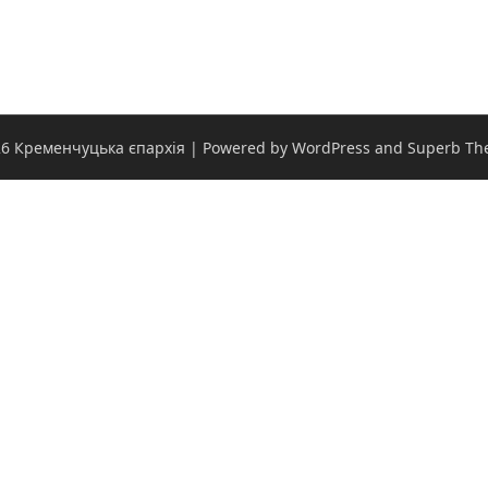
6 Кременчуцька єпархія
| Powered by WordPress and
Superb Th