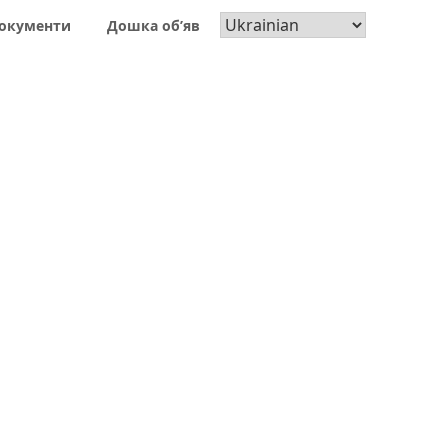
окументи
Дошка об’яв