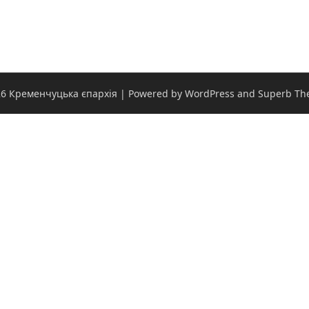
6 Кременчуцька єпархія
| Powered by WordPress and
Superb Th