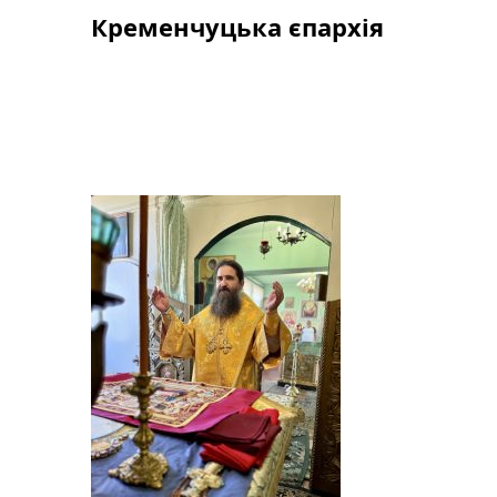
Skip
Кременчуцька єпархія
to
content