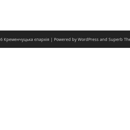
6 Кременчуцька єпархія
| Powered by WordPress and
Superb Th