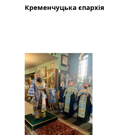
Skip
Кременчуцька єпархія
to
content