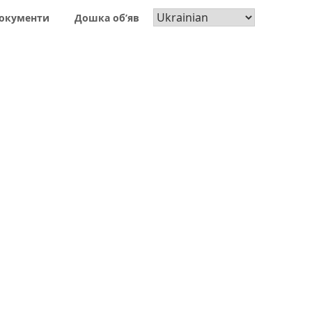
окументи
Дошка об’яв