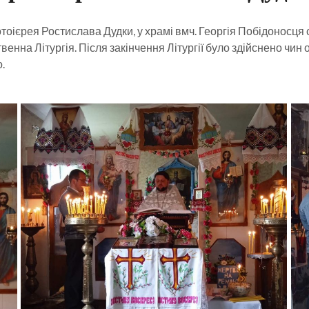
тоієрея Ростислава Дудки, у храмі вмч. Георгія Побідоносця 
нна Літургія. Після закінчення Літургії було здійснено чин
.