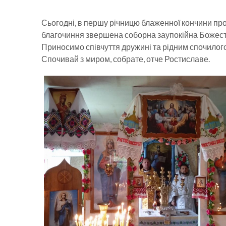
Сьогодні, в першу річницю блаженної кончини про
благочиння звершена соборна заупокійна Божестве
Приносимо співчуття дружині та рідним спочилого
Спочивай з миром, собрате, отче Ростиславе.