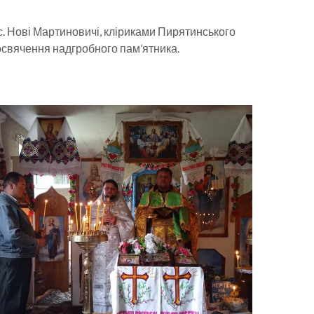
с. Нові Мартиновичі, кліриками Пирятинського
 освячення надгробного пам’ятника.