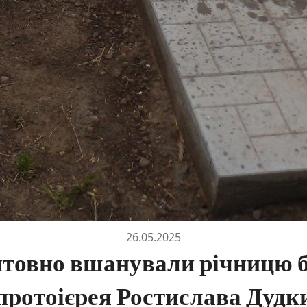
26.05.2025
итовно вшанували річницю 
протоієрея Ростислава Дудк