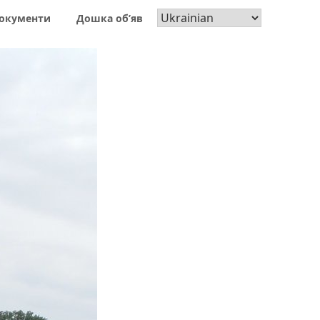
окументи
Дошка об’яв