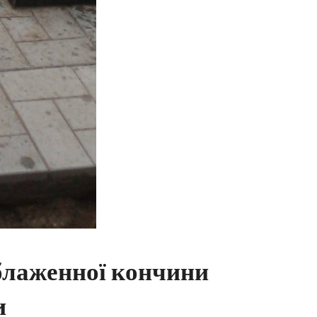
блаженної кончини
и