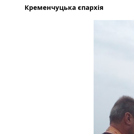
Skip
Кременчуцька єпархія
to
content