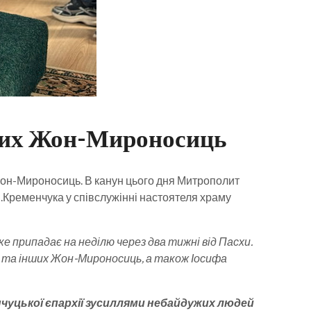
ятих Жон-Мироносиць
Жон-Мироносиць. В канун цього дня Митрополит
.Кременчука у співслужінні настоятеля храму
 припадає на неділю через два тижні від Пасхи.
у та інших Жон-Мироносиць, а також Іосифа
чуцької єпархії зусиллями небайдужих людей