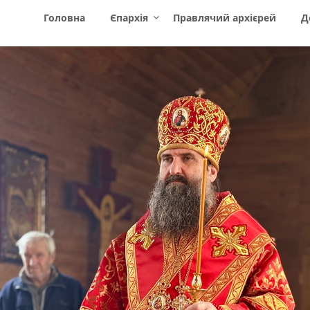
Головна
Єпархія
Правлячий архієрей
Д