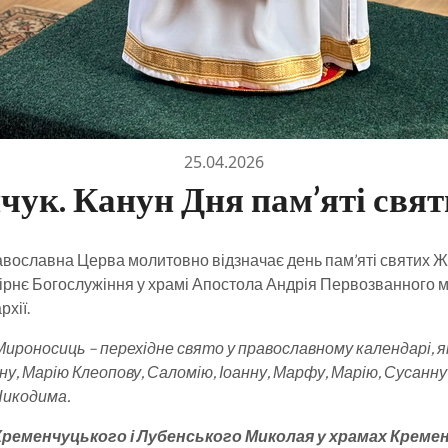
25.04.2026
нчук. Канун Дня пам’яті св
авославна Церва молитовно відзначає день пам’яті святих 
рнє Богослужіння у храмі Апостола Андрія Первозванного м
хії.
оносиць – перехідне свято у православному календарі, яке
ну, Марію Клеопову, Саломію, Іоанну, Марфу, Марію, Сусанн
Никодима.
еменчуцького і Лубенського Миколая у храмах Кремен