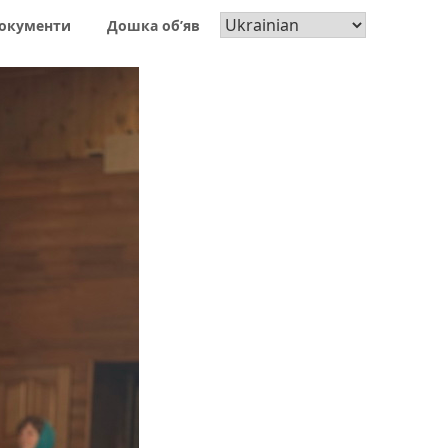
окументи
Дошка об’яв