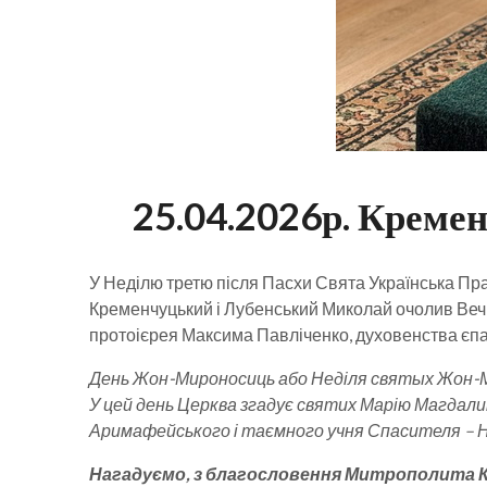
25.04.2026р. Креме
У Неділю третю після Пасхи Свята Українська Пр
Кременчуцький і Лубенський Миколай очолив Вечі
протоієрея Максима Павліченко, духовенства єпар
День Жон-Мироносиць або Неділя святых Жон-Мир
У цей день Церква згадує святих Марію Магдали
Аримафейського і таємного учня Спасителя – 
Нагадуємо, з благословення Митрополита Кр