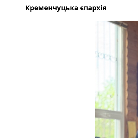
Skip
Кременчуцька єпархія
to
content