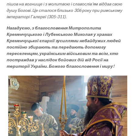
пішов на вогнище і з молитвою і славослів’ям віддав свою
душу Богові. Це сталося близько 306 року при римському
імператорі Галереї (305-311).
Нагадуємо, з благословення Митрополита
Кременчуцького і Лубенського Миколая у храмах
Кременчуцької єпархії зусиллями небайдужих людей
постійно збирають та передають допомогу
переселенцям, українським військовим та всім, хто
постраждав у наслідок бойових дій від Росії на
території України. Божого благословення і миру!