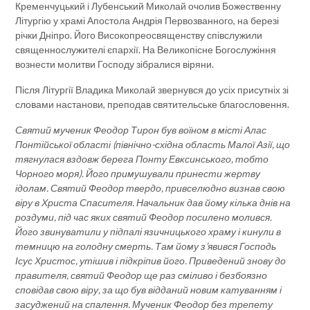
Кременчуцький і Лубенський Миколай очолив Божественну
Літургію у храмі Апостола Андрія Первозванного, на березі
річки Дніпро. Його Високопреосвященству співслужили
священнослужителі єпархії. На Великопісне Богослужіння
вознести молитви Господу зібралися віряни.
Після Літургії Владика Миколай звернувся до усіх присутніх зі
словами настанови, преподав святительське благословення.
Святий мученик Феодор Тирон був воїном в місті Алас
Понтійської області (північно-східна область Малої Азії, що
тягнулася вздовж берега Понту Евксинського, тобто
Чорного моря). Його примушували принести жертву
ідолам. Святий Феодор твердо, привселюдно визнав свою
віру в Христа Спасителя. Начальник дав йому кілька днів на
роздуми, під час яких святий Феодор посилено молився.
Його звинуватили у підпалі язичницького храму і кинули в
темницю на голодну смерть. Там йому з’явився Господь
Ісус Христос, утішив і підкріпив його. Приведений знову до
правителя, святий Феодор ще раз сміливо і безбоязно
сповідав свою віру, за що був відданий новим катуванням і
засуджений на спалення. Мученик Феодор без трепету