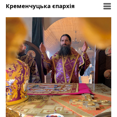
Skip
Кременчуцька єпархія
to
content