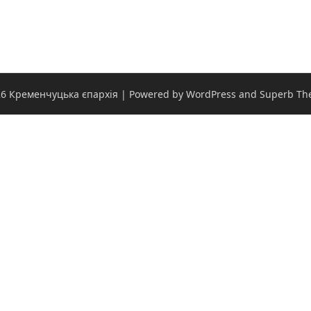
6 Кременчуцька єпархія
| Powered by WordPress and
Superb Th