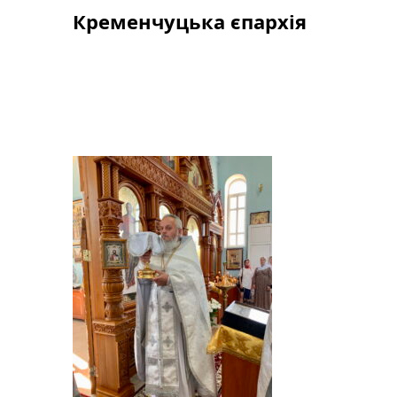
Skip
Кременчуцька єпархія
to
content