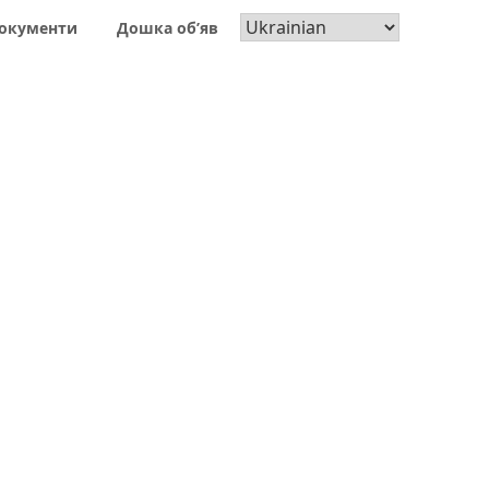
окументи
Дошка об’яв