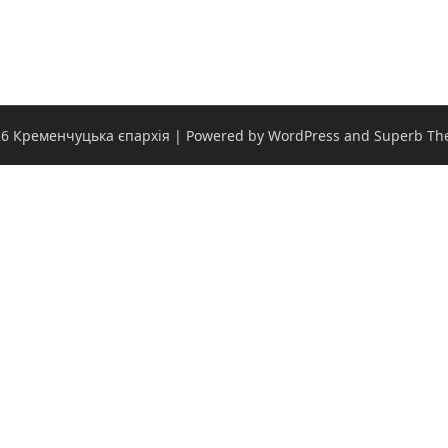
6 Кременчуцька єпархія
| Powered by WordPress and
Superb Th