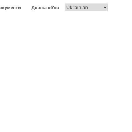
окументи
Дошка об’яв