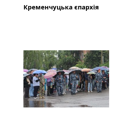
Skip
Кременчуцька єпархія
to
content