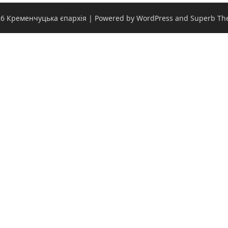
6 Кременчуцька єпархія
| Powered by WordPress and
Superb Th