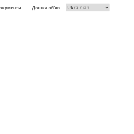
окументи
Дошка об’яв