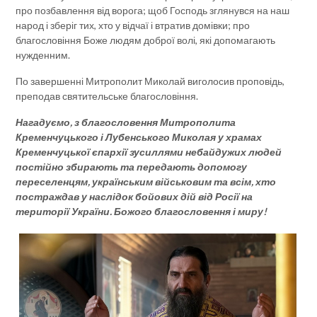
про позбавлення від ворога; щоб Господь зглянувся на наш
народ і зберіг тих, хто у відчаї і втратив домівки; про
благословіння Боже людям доброї волі, які допомагають
нужденним.
По завершенні Митрополит Миколай виголосив проповідь,
преподав святительське благословіння.
Нагадуємо, з благословення Митрополита
Кременчуцького і Лубенського Миколая у храмах
Кременчуцької єпархії зусиллями небайдужих людей
постійно збирають та передають допомогу
переселенцям, українським військовим та всім, хто
постраждав у наслідок бойових дій від Росії на
території України. Божого благословення і миру!