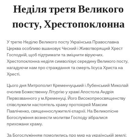
Неділя третя Великого
посту, Хрестопоклонна
У третю Неділю Великого посту Українська Православна
Церква особливо вшановує Чесний і Животворящий Хрест
Господній, щоб підтримати та зміцнити віруючих.
Хрестопоклонна неділя символізує середину Великого посту,
нагадуючи нам про страждання та смерть Іісуса Христа на
Хресті.
Цього дня Митрополит Кременчуцький і Лубенський Миколай
очолив Божественну Літургію у храмі Апостола Андрія
Первозванного у м.Кременуці. Його Високопреосвященству
співслужили настоятель храму протоієрей Максим
Павліченко, священнослужителі єпархії. На Великопісне
Богослужіння вознести молитви Господу зібралися
прихожани храму.
За Богослужінням помолились про мир на українській землі;