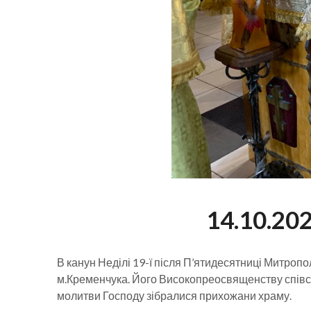
14.10.20
В канун Неділі 19-ї після П’ятидесятниці Митро
м.Кременчука. Його Високопреосвященству співсл
молитви Господу зібралися прихожани храму.