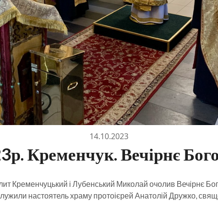
14.10.2023
23р. Кременчук. Вечірнє Бог
полит Кременчуцький і Лубенський Миколай очолив Вечірнє Бо
ужили настоятель храму протоієрей Анатолій Дружко, священ