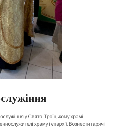
ослужіння
гослужіння у Свято-Троїцькому храмі
нослужителі храму і єпархії. Вознести гарячі