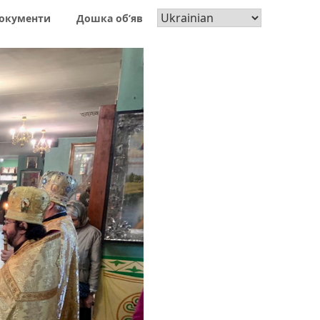
окументи
Дошка об’яв