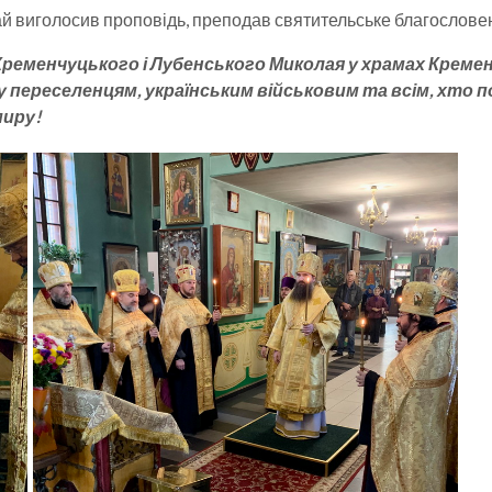
 виголосив проповідь, преподав святительське благослове
еменчуцького і Лубенського Миколая у храмах Кремен
реселенцям, українським військовим та всім, хто пост
миру!