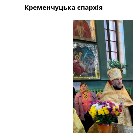
Skip
Кременчуцька єпархія
to
content