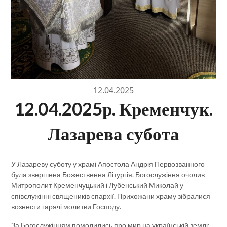
12.04.2025
12.04.2025р. Кременчук.
Лазарева субота
У Лазареву суботу у храмі Апостола Андрія Первозванного
була звершена Божественна Літургія. Богослужіння очолив
Митрополит Кременчуцький і Лубенський Миколай у
співслужінні священиків єпархії. Прихожани храму зібралися
вознести гарячі молитви Господу.
За Богослужінням помолились про мир на українській землі;