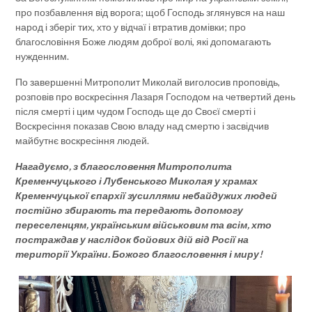
про позбавлення від ворога; щоб Господь зглянувся на наш
народ і зберіг тих, хто у відчаї і втратив домівки; про
благословіння Боже людям доброї волі, які допомагають
нужденним.
По завершенні Митрополит Миколай виголосив проповідь,
розповів про воскресіння Лазаря Господом на четвертий день
після смерті і цим чудом Господь ще до Своєї смерті і
Воскресіння показав Свою владу над смертю і засвідчив
майбутнє воскресіння людей.
Нагадуємо, з благословення Митрополита
Кременчуцького і Лубенського Миколая у храмах
Кременчуцької єпархії зусиллями небайдужих людей
постійно збирають та передають допомогу
переселенцям, українським військовим та всім, хто
постраждав у наслідок бойових дій від Росії на
території України. Божого благословення і миру!