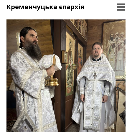
Skip
Кременчуцька єпархія
to
content