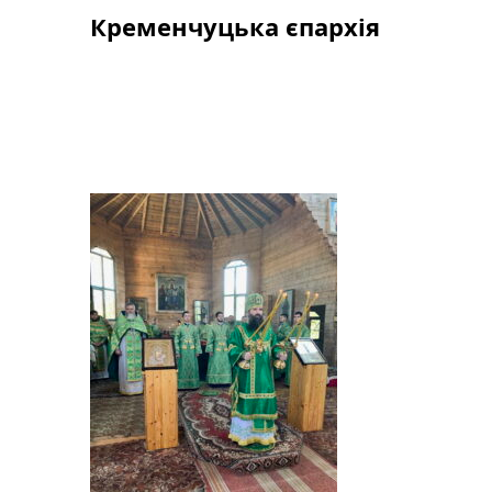
Skip
Кременчуцька єпархія
to
content