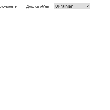
окументи
Дошка об’яв