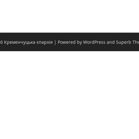
6 Кременчуцька єпархія
| Powered by WordPress and
Superb Th