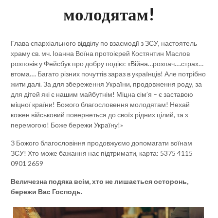
молодятам!
Глава єпархіального відділу по взаємодії з ЗСУ, настоятель
храму св. мч. Іоанна Воїна протоієрей Костянтин Маслов
розповів у Фейсбук про добру подію: «Війна…розпач….страх…
втома…. Багато різних почуттів зараз в українців! Але потрібно
жити далі. За для збереження України, продовження роду, за
для дітей які є нашим майбутнім! Міцна сім’я – є заставою
міцної країни! Божого благословення молодятам! Нехай
кожен військовий повернеться до своїх рідних цілий, та з
перемогою! Боже бережи Україну!»
З Божого благословіння продовжуємо допомагати воїнам
ЗСУ! Хто може бажання нас підтримати, карта: 5375 4115
0901 2659
Величезна подяка всім, хто не лишається осторонь,
бережи Вас Господь.