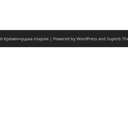
6 Кременчуцька єпархія
| Powered by WordPress and
Superb Th