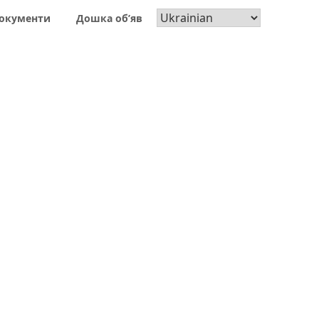
окументи
Дошка об’яв