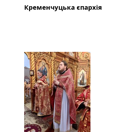
Skip
Кременчуцька єпархія
to
content