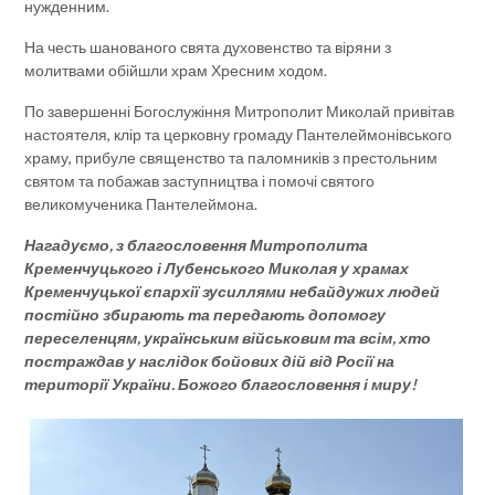
нужденним.
На честь шанованого свята духовенство та віряни з
молитвами обійшли храм Хресним ходом.
По завершенні Богослужіння Митрополит Миколай привітав
настоятеля, клір та церковну громаду Пантелеймонівського
храму, прибуле священство та паломників з престольним
святом та побажав заступництва і помочі святого
великомученика Пантелеймона.
Нагадуємо, з благословення Митрополита
Кременчуцького і Лубенського Миколая у храмах
Кременчуцької єпархії зусиллями небайдужих людей
постійно збирають та передають допомогу
переселенцям, українським військовим та всім, хто
постраждав у наслідок бойових дій від Росії на
території України. Божого благословення і миру!