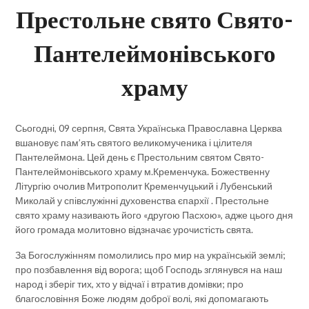
Престольне свято Свято-
Пантелеймонівського
храму
Сьогодні, 09 серпня, Свята Українська Православна Церква
вшановує пам’ять святого великомученика і цілителя
Пантелеймона. Цей день є Престольним святом Свято-
Пантелеймонівського храму м.Кременчука. Божественну
Літургію очолив Митрополит Кременчуцький і Лубенський
Миколай у співслужінні духовенства єпархії . Престольне
свято храму називають його «другою Пасхою», адже цього дня
його громада молитовно відзначає урочистість свята.
За Богослужінням помолились про мир на українській землі;
про позбавлення від ворога; щоб Господь зглянувся на наш
народ і зберіг тих, хто у відчаї і втратив домівки; про
благословіння Боже людям доброї волі, які допомагають